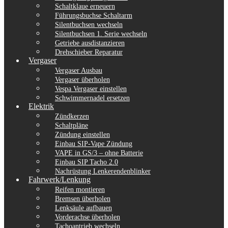
Schaltklaue erneuern
Führungsbuchse Schaltarm
Silentbuchsen wechseln
Silentbuchsen 1. Serie wechseln
Getriebe ausdistanzieren
Drehschieber Reparatur
Vergaser
Vergaser Ausbau
Vergaser überholen
Vespa Vergaser einstellen
Schwimmernadel ersetzen
Elektrik
Zündkerzen
Schaltpläne
Zündung einstellen
Einbau SIP-Vape Zündung
VAPE in GS/3 – ohne Batterie
Einbau SIP Tacho 2.0
Nachrüstung Lenkerendenblinker
Fahrwerk/Lenkung
Reifen montieren
Bremsen überholen
Lenksäule aufbauen
Vorderachse überholen
Tachoantrieb wechseln