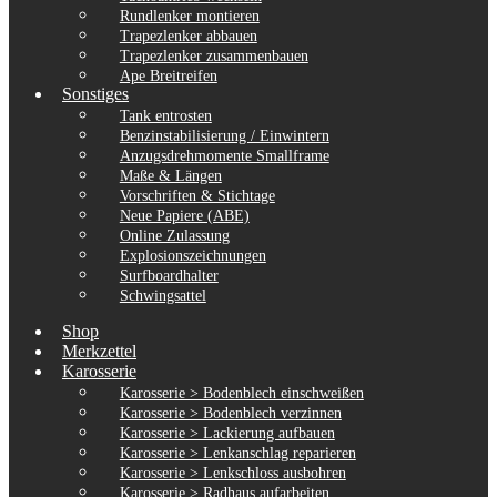
Rundlenker montieren
Trapezlenker abbauen
Trapezlenker zusammenbauen
Ape Breitreifen
Sonstiges
Tank entrosten
Benzinstabilisierung / Einwintern
Anzugsdrehmomente Smallframe
Maße & Längen
Vorschriften & Stichtage
Neue Papiere (ABE)
Online Zulassung
Explosionszeichnungen
Surfboardhalter
Schwingsattel
Shop
Merkzettel
Karosserie
Karosserie > Bodenblech einschweißen
Karosserie > Bodenblech verzinnen
Karosserie > Lackierung aufbauen
Karosserie > Lenkanschlag reparieren
Karosserie > Lenkschloss ausbohren
Karosserie > Radhaus aufarbeiten