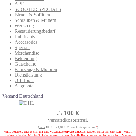
APE
SCOOTER SPECIALS
Birnen & Soffitten
Schrauben & Muttern
Werkzeug
Restaurierungsbedarf
Lubricants
Accessories
Specials
Merchandise
Bekleidung
Gutscheine
Fahrzeuge & Motoren
Dienstleistung
Off-Topic
Angebote
Versand Deutschland
100 €
ab
versandkostenfrei.
(
unter
100 € für 6,90 € Versandkostenpauschale
*
)
*bitte beachten, dass es sich um eine Versandkosten
PAUSCHALE
handelt, sprich ihr zahlt kein "Porto",
sondern es ist eine Mischkalkulation unserseites, um über alle Bestellungen gesehen nicht beim Versand