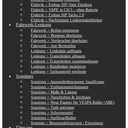
Elektrik > Einbau SIP-Vape Zündung
Elektrik > VAPE in GS/3 – ohne Batterie
Elektrik > Einbau SIP Tacho 2.0
Elektrik > Nachrüstung Lenkerendenblinker
Fahrwerk-Lenkung
Fahrwerk > Reifen montieren
Fahrwerk > Bremsen überholen
Fahrwerk > Vorderachse überholen
Fahrwerk > Ape Breitreifen
Lenkung > Lenksäule aufbauen
Lenkung > Trapezlenker abbauen
Lenkung > Trapezlenker zusammenbauen
Lenkung > Rundlenker montieren
Lenkung > Tachoantrieb wechseln
Sonstiges
Sonstiges > Anzugsdrehmomente Smallframe
Sonstiges > Explosionszeichnungen
Sonstiges > Maße & Längen
Sonstiges > Vorschriften & Stichtage
Sonstiges > Neue Papiere für VESPA Roller (ABE)
Sonstiges > Tank entrosten
Sonstiges > Schwingsattel
Sonstiges > Surfboardhalter
Sonstige > Benzinstabilisierung / Einwintern
Über uns