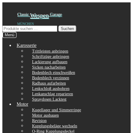
Zur
Zum
Classic
Wespen
Garage
Navigation
Inhalt
MÜNCHEN
springen
springen
Suchen
Suchen
nach:
Menü
Karosserie
Trittleisten anbringen
Schriftzüge anbringen
Lackierung aufbauen
Sicken nacharbeiten
Bodenblech einschweißen
Bodenblech verzinnen
Radhaus aufarbeiten
Lenkschloß ausbohren
Lenkanschlag reparieren
Spraydosen Lacktest
Motor
Kugellager und Simmerringe
Motor ausbauen
Revision
Kupplungsbeläge wechseln
O-Ring Kupplungsdeckel