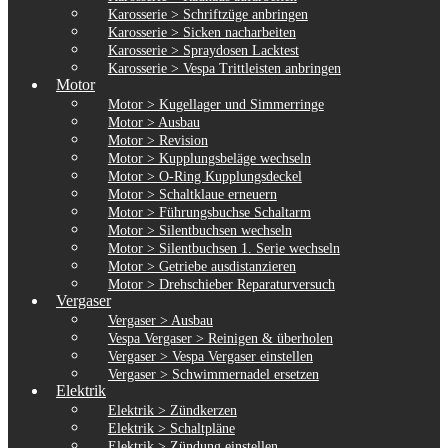
Karosserie > Schriftzüge anbringen
Karosserie > Sicken nacharbeiten
Karosserie > Spraydosen Lacktest
Karosserie > Vespa Trittleisten anbringen
Motor
Motor > Kugellager und Simmerringe
Motor > Ausbau
Motor > Revision
Motor > Kupplungsbeläge wechseln
Motor > O-Ring Kupplungsdeckel
Motor > Schaltklaue erneuern
Motor > Führungsbuchse Schaltarm
Motor > Silentbuchsen wechseln
Motor > Silentbuchsen 1. Serie wechseln
Motor > Getriebe ausdistanzieren
Motor > Drehschieber Reparaturversuch
Vergaser
Vergaser > Ausbau
Vespa Vergaser > Reinigen & überholen
Vergaser > Vespa Vergaser einstellen
Vergaser > Schwimmernadel ersetzen
Elektrik
Elektrik > Zündkerzen
Elektrik > Schaltpläne
Elektrik > Zündung einstellen