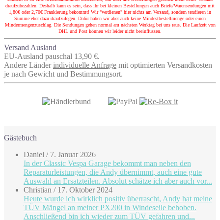
draufzubezahlen. Deshalb kann es sein, dass ihr bei kleinen Bestellungen auch Briefe/Warensendungen mit
1,80€ oder 2,70€ Frankierung bekommt! Wir "verdienen" hier nichts am Versand, sondern tendieren in
Summe eher dazu draufzulegen. Dafür haben wir aber auch keine Mindestbestellmenge oder einen
Mindermengenzuschlag. Die Sendungen gehen normal am nächsten Werktag bei uns raus. Die Laufzeit von
DHL und Post können wir leider nicht beeinflussen.
Versand Ausland
EU-Ausland pauschal 13,90 €.
Andere Länder
individuelle Anfrage
mit optimierten Versandkosten
je nach Gewicht und Bestimmungsort.
Gästebuch
Daniel
/
7. Januar 2026
In der Classic Vespa Garage bekommt man neben den
Reparaturleistungen, die Andy übernimmt, auch eine gute
Auswahl an Ersatzteilen. Absolut schätze ich aber auch vor...
Christian
/
17. Oktober 2024
Heute wurde ich wirklich positiv überrascht, Andy hat meine
TÜV Mängel an meiner PX200 in Windeseile behoben.
Anschließend bin ich wieder zum TÜV gefahren und...