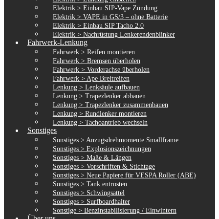
Elektrik > Einbau SIP-Vape Zündung
Elektrik > VAPE in GS/3 – ohne Batterie
Elektrik > Einbau SIP Tacho 2.0
Elektrik > Nachrüstung Lenkerendenblinker
Fahrwerk-Lenkung
Fahrwerk > Reifen montieren
Fahrwerk > Bremsen überholen
Fahrwerk > Vorderachse überholen
Fahrwerk > Ape Breitreifen
Lenkung > Lenksäule aufbauen
Lenkung > Trapezlenker abbauen
Lenkung > Trapezlenker zusammenbauen
Lenkung > Rundlenker montieren
Lenkung > Tachoantrieb wechseln
Sonstiges
Sonstiges > Anzugsdrehmomente Smallframe
Sonstiges > Explosionszeichnungen
Sonstiges > Maße & Längen
Sonstiges > Vorschriften & Stichtage
Sonstiges > Neue Papiere für VESPA Roller (ABE)
Sonstiges > Tank entrosten
Sonstiges > Schwingsattel
Sonstiges > Surfboardhalter
Sonstige > Benzinstabilisierung / Einwintern
Über uns