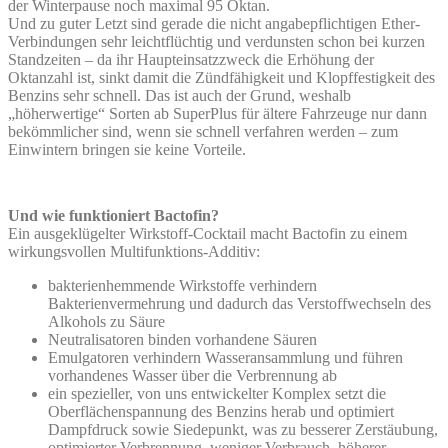
der Winterpause noch maximal 95 Oktan.
Und zu guter Letzt sind gerade die nicht angabepflichtigen Ether-
Verbindungen sehr leichtflüchtig und verdunsten schon bei kurzen
Standzeiten – da ihr Haupteinsatzzweck die Erhöhung der
Oktanzahl ist, sinkt damit die Zündfähigkeit und Klopffestigkeit des
Benzins sehr schnell. Das ist auch der Grund, weshalb
„höherwertige“ Sorten ab SuperPlus für ältere Fahrzeuge nur dann
bekömmlicher sind, wenn sie schnell verfahren werden – zum
Einwintern bringen sie keine Vorteile.
Und wie funktioniert Bactofin?
Ein ausgeklügelter Wirkstoff-Cocktail macht Bactofin zu einem
wirkungsvollen Multifunktions-Additiv:
bakterienhemmende Wirkstoffe verhindern
Bakterienvermehrung und dadurch das Verstoffwechseln des
Alkohols zu Säure
Neutralisatoren binden vorhandene Säuren
Emulgatoren verhindern Wasseransammlung und führen
vorhandenes Wasser über die Verbrennung ab
ein spezieller, von uns entwickelter Komplex setzt die
Oberflächenspannung des Benzins herab und optimiert
Dampfdruck sowie Siedepunkt, was zu besserer Zerstäubung,
optimierter Verbrennung, weniger Verbrauch, höherer