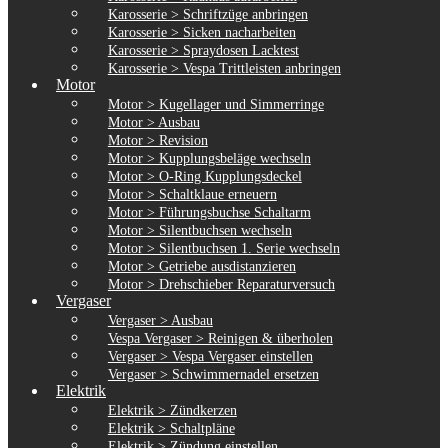
Karosserie > Schriftzüge anbringen
Karosserie > Sicken nacharbeiten
Karosserie > Spraydosen Lacktest
Karosserie > Vespa Trittleisten anbringen
Motor
Motor > Kugellager und Simmerringe
Motor > Ausbau
Motor > Revision
Motor > Kupplungsbeläge wechseln
Motor > O-Ring Kupplungsdeckel
Motor > Schaltklaue erneuern
Motor > Führungsbuchse Schaltarm
Motor > Silentbuchsen wechseln
Motor > Silentbuchsen 1. Serie wechseln
Motor > Getriebe ausdistanzieren
Motor > Drehschieber Reparaturversuch
Vergaser
Vergaser > Ausbau
Vespa Vergaser > Reinigen & überholen
Vergaser > Vespa Vergaser einstellen
Vergaser > Schwimmernadel ersetzen
Elektrik
Elektrik > Zündkerzen
Elektrik > Schaltpläne
Elektrik > Zündung einstellen