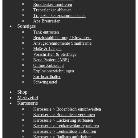
Rundlenker montieren
Trapezlenker abbauen
Trapezlenker zusammenbauen
Ape Breitreifen
Sonstiges
Tank entrosten
Benzinstabilisierung / Einwintern
Anzugsdrehmomente Smallframe
Maße & Längen
Vorschriften & Stichtage
Neue Papiere (ABE)
Online Zulassung
Explosionszeichnungen
Surfboardhalter
Schwingsattel
Shop
Merkzettel
Karosserie
Karosserie > Bodenblech einschweißen
Karosserie > Bodenblech verzinnen
Karosserie > Lackierung aufbauen
Karosserie > Lenkanschlag reparieren
Karosserie > Lenkschloss ausbohren
Karosserie > Radhaus aufarbeiten