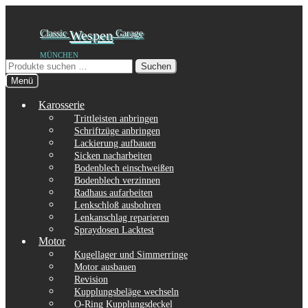
Zur
Zum
Classic
Wespen
Garage
Navigation
Inhalt
MÜNCHEN
springen
springen
Suchen
Suchen
nach:
Menü
Karosserie
Trittleisten anbringen
Schriftzüge anbringen
Lackierung aufbauen
Sicken nacharbeiten
Bodenblech einschweißen
Bodenblech verzinnen
Radhaus aufarbeiten
Lenkschloß ausbohren
Lenkanschlag reparieren
Spraydosen Lacktest
Motor
Kugellager und Simmerringe
Motor ausbauen
Revision
Kupplungsbeläge wechseln
O-Ring Kupplungsdeckel