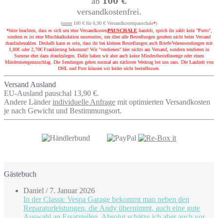
100 €
ab
versandkostenfrei.
(
unter
100 € für 6,90 € Versandkostenpauschale
*
)
*bitte beachten, dass es sich um eine Versandkosten
PAUSCHALE
handelt, sprich ihr zahlt kein "Porto",
sondern es ist eine Mischkalkulation unserseites, um über alle Bestellungen gesehen nicht beim Versand
draufzubezahlen. Deshalb kann es sein, dass ihr bei kleinen Bestellungen auch Briefe/Warensendungen mit
1,80€ oder 2,70€ Frankierung bekommt! Wir "verdienen" hier nichts am Versand, sondern tendieren in
Summe eher dazu draufzulegen. Dafür haben wir aber auch keine Mindestbestellmenge oder einen
Mindermengenzuschlag. Die Sendungen gehen normal am nächsten Werktag bei uns raus. Die Laufzeit von
DHL und Post können wir leider nicht beeinflussen.
Versand Ausland
EU-Ausland pauschal 13,90 €.
Andere Länder
individuelle Anfrage
mit optimierten Versandkosten
je nach Gewicht und Bestimmungsort.
Gästebuch
Daniel
/
7. Januar 2026
In der Classic Vespa Garage bekommt man neben den
Reparaturleistungen, die Andy übernimmt, auch eine gute
Auswahl an Ersatzteilen. Absolut schätze ich aber auch vor...