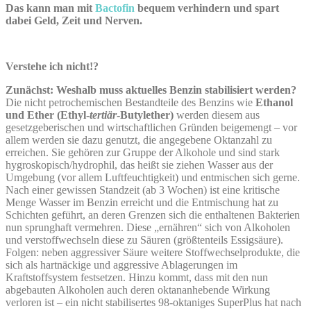
Das kann man mit
Bactofin
bequem verhindern und spart
dabei Geld, Zeit und Nerven.
Verstehe ich nicht!?
Zunächst: Weshalb muss aktuelles Benzin stabilisiert werden?
Die nicht petrochemischen Bestandteile des Benzins wie
Ethanol
und Ether (Ethyl-
tertiär
-Butylether)
werden diesem aus
gesetzgeberischen und wirtschaftlichen Gründen beigemengt – vor
allem werden sie dazu genutzt, die angegebene Oktanzahl zu
erreichen. Sie gehören zur Gruppe der Alkohole und sind stark
hygroskopisch/hydrophil, das heißt sie ziehen Wasser aus der
Umgebung (vor allem Luftfeuchtigkeit) und entmischen sich gerne.
Nach einer gewissen Standzeit (ab 3 Wochen) ist eine kritische
Menge Wasser im Benzin erreicht und die Entmischung hat zu
Schichten geführt, an deren Grenzen sich die enthaltenen Bakterien
nun sprunghaft vermehren. Diese „ernähren“ sich von Alkoholen
und verstoffwechseln diese zu Säuren (größtenteils Essigsäure).
Folgen: neben aggressiver Säure weitere Stoffwechselprodukte, die
sich als hartnäckige und aggressive Ablagerungen im
Kraftstoffsystem festsetzen. Hinzu kommt, dass mit den nun
abgebauten Alkoholen auch deren oktananhebende Wirkung
verloren ist – ein nicht stabilisertes 98-oktaniges SuperPlus hat nach