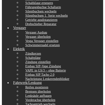
Schaltklaue erneuern
Führungsbuchse Schaltarm
Silentbuchsen wechseln
Silentbuchsen 1. Serie wechseln
Getriebe ausdistanzieren
Drehschieber Reparatur
Vergaser
Vergaser Ausbau
Vergaser überholen
Vespa Vergaser einstellen
Schwimmernadel ersetzen
Elektrik
Zündkerzen
Schaltpläne
Zündung einstellen
Einbau SIP-Vape Zündung
VAPE in GS/3 – ohne Batterie
Einbau SIP Tacho 2.0
Nachrüstung Lenkerendenblinker
Fahrwerk/Lenkung
Reifen montieren
Bremsen überholen
Lenksäule aufbauen
Vorderachse überholen
Tachoantrieb wechseln