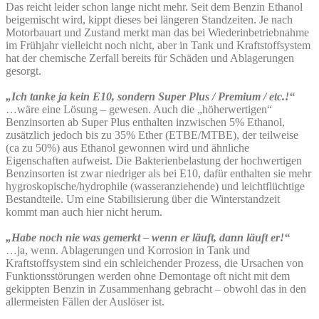
Das reicht leider schon lange nicht mehr. Seit dem Benzin Ethanol
beigemischt wird, kippt dieses bei längeren Standzeiten. Je nach
Motorbauart und Zustand merkt man das bei Wiederinbetriebnahme
im Frühjahr vielleicht noch nicht, aber in Tank und Kraftstoffsystem
hat der chemische Zerfall bereits für Schäden und Ablagerungen
gesorgt.
„Ich tanke ja kein E10, sondern Super Plus / Premium / etc.!“
…wäre eine Lösung – gewesen. Auch die „höherwertigen“
Benzinsorten ab Super Plus enthalten inzwischen 5% Ethanol,
zusätzlich jedoch bis zu 35% Ether (ETBE/MTBE), der teilweise
(ca zu 50%) aus Ethanol gewonnen wird und ähnliche
Eigenschaften aufweist. Die Bakterienbelastung der hochwertigen
Benzinsorten ist zwar niedriger als bei E10, dafür enthalten sie mehr
hygroskopische/hydrophile (wasseranziehende) und leichtflüchtige
Bestandteile. Um eine Stabilisierung über die Winterstandzeit
kommt man auch hier nicht herum.
„Habe noch nie was gemerkt – wenn er läuft, dann läuft er!“
…ja, wenn. Ablagerungen und Korrosion in Tank und
Kraftstoffsystem sind ein schleichender Prozess, die Ursachen von
Funktionsstörungen werden ohne Demontage oft nicht mit dem
gekippten Benzin in Zusammenhang gebracht – obwohl das in den
allermeisten Fällen der Auslöser ist.