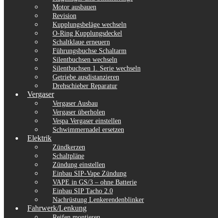
Motor ausbauen
Revision
Kupplungsbeläge wechseln
O-Ring Kupplungsdeckel
Schaltklaue erneuern
Führungsbuchse Schaltarm
Silentbuchsen wechseln
Silentbuchsen 1. Serie wechseln
Getriebe ausdistanzieren
Drehschieber Reparatur
Vergaser
Vergaser Ausbau
Vergaser überholen
Vespa Vergaser einstellen
Schwimmernadel ersetzen
Elektrik
Zündkerzen
Schaltpläne
Zündung einstellen
Einbau SIP-Vape Zündung
VAPE in GS/3 – ohne Batterie
Einbau SIP Tacho 2.0
Nachrüstung Lenkerendenblinker
Fahrwerk/Lenkung
Reifen montieren