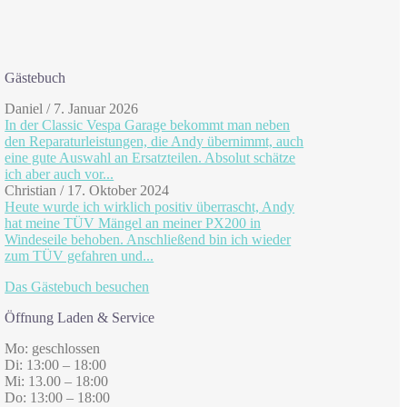
Gästebuch
Daniel
/
7. Januar 2026
In der Classic Vespa Garage bekommt man neben
den Reparaturleistungen, die Andy übernimmt, auch
eine gute Auswahl an Ersatzteilen. Absolut schätze
ich aber auch vor...
Christian
/
17. Oktober 2024
Heute wurde ich wirklich positiv überrascht, Andy
hat meine TÜV Mängel an meiner PX200 in
Windeseile behoben. Anschließend bin ich wieder
zum TÜV gefahren und...
Das Gästebuch besuchen
Öffnung Laden & Service
Mo: geschlossen
Di: 13:00 – 18:00
Mi: 13.00 – 18:00
Do: 13:00 – 18:00