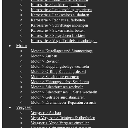
Karosserie > Lackierung aufbauen
Karosserie > Lenkanschlag reparieren
Karosserie > Lenkschloss ausbohren
Karosserie > Radhaus aufarbeiten
Karosserie > Schriftzüge anbringen
Karosserie > Sicken nacharbeiten
Karosserie > Spraydosen Lacktest
Karosserie > Vespa Trittleisten anbringen
Motor
Motor > Kugellager und Simmerringe
Motor > Ausbau
Motor > Revision
Motor > Kupplungsbeläge wechseln
Motor > O-Ring Kupplungsdeckel
Motor > Schaltklaue erneuern
Motor > Führungsbuchse Schaltarm
Motor > Silentbuchsen wechseln
Motor > Silentbuchsen 1. Serie wechseln
Motor > Getriebe ausdistanzieren
Motor > Drehschieber Reparaturversuch
Vergaser
Vergaser > Ausbau
Vespa Vergaser > Reinigen & überholen
Vergaser > Vespa Vergaser einstellen