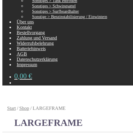
Sonstiges > Tank entrosten
Sonstiges > Schwingsattel
Sonstiges > Surfboardhalter
Sonstige > Benzinstabilisierung / Einwintern
Über uns
Kontakt
Bestellvorgang
Zahlung und Versand
Widerrufsbelehrung
Batteriehinweis
AGB
Datenschutzerklärung
Impressum
0,00
€
Start
/
Shop
/
LARGEFRAME
LARGEFRAME