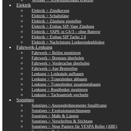
Vergaser > Schwimmernadel ersetzen
Elektrik
Elektrik > Zündkerzen
Elektrik > Schaltpläne
Elektrik > Zündung einstellen
Elektrik > Einbau SIP-Vape Zündung
Elektrik > VAPE in GS/3 – ohne Batterie
Elektrik > Einbau SIP Tacho 2.0
Elektrik > Nachrüstung Lenkerendenblinker
Fahrwerk-Lenkung
Fahrwerk > Reifen montieren
Fahrwerk > Bremsen überholen
Fahrwerk > Vorderachse überholen
Fahrwerk > Ape Breitreifen
Lenkung > Lenksäule aufbauen
Lenkung > Trapezlenker abbauen
Lenkung > Trapezlenker zusammenbauen
Lenkung > Rundlenker montieren
Lenkung > Tachoantrieb wechseln
Sonstiges
Sonstiges > Anzugsdrehmomente Smallframe
Sonstiges > Explosionszeichnungen
Sonstiges > Maße & Längen
Sonstiges > Vorschriften & Stichtage
Sonstiges > Neue Papiere für VESPA Roller (ABE)