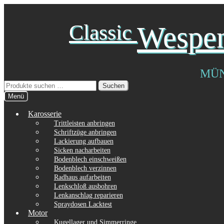
Zur
Zum
Classic
Wespe
Navigation
Inhalt
springen
springen
MÜ
Suchen
Suchen
nach:
Menü
Karosserie
Trittleisten anbringen
Schriftzüge anbringen
Lackierung aufbauen
Sicken nacharbeiten
Bodenblech einschweißen
Bodenblech verzinnen
Radhaus aufarbeiten
Lenkschloß ausbohren
Lenkanschlag reparieren
Spraydosen Lacktest
Motor
Kugellager und Simmerringe