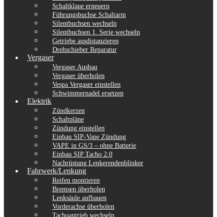
Schaltklaue erneuern
Führungsbuchse Schaltarm
Silentbuchsen wechseln
Silentbuchsen 1. Serie wechseln
Getriebe ausdistanzieren
Drehschieber Reparatur
Vergaser
Vergaser Ausbau
Vergaser überholen
Vespa Vergaser einstellen
Schwimmernadel ersetzen
Elektrik
Zündkerzen
Schaltpläne
Zündung einstellen
Einbau SIP-Vape Zündung
VAPE in GS/3 – ohne Batterie
Einbau SIP Tacho 2.0
Nachrüstung Lenkerendenblinker
Fahrwerk/Lenkung
Reifen montieren
Bremsen überholen
Lenksäule aufbauen
Vorderachse überholen
Tachoantrieb wechseln