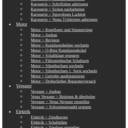
Karosserie > Schriftzüge anbringen
Karosserie > Sicken nacharbeiten
Karosserie > Spraydosen Lacktest
Karosserie > Vespa Trittleisten anbringen
Motor
Motor > Kugellager und Simmerringe
Motor > Ausbau
Motor > Revision
Motor > Kupplungsbeläge wechseln
Motor > O-Ring Kupplungsdeckel
Motor > Schaltklaue erneuern
Motor > Führungsbuchse Schaltarm
Motor > Silentbuchsen wechseln
Motor > Silentbuchsen 1. Serie wechseln
Motor > Getriebe ausdistanzieren
Motor > Drehschieber Reparaturversuch
Vergaser
Vergaser > Ausbau
Vespa Vergaser > Reinigen & überholen
Vergaser > Vespa Vergaser einstellen
Vergaser > Schwimmernadel ersetzen
Elektrik
Elektrik > Zündkerzen
Elektrik > Schaltpläne
Elektrik > Zündung einstellen