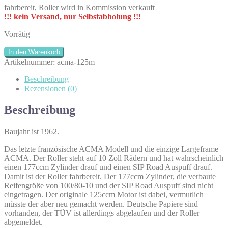
fahrbereit, Roller wird in Kommission verkauft
!!! kein Versand, nur Selbstabholung !!!
Vorrätig
ACMA
In den Warenkorb
125M
Artikelnummer:
acma-125m
|
1962
Beschreibung
|
Rezensionen (0)
fahrbereit
Menge
Beschreibung
Baujahr ist 1962.
Das letzte französische ACMA Modell und die einzige Largeframe
ACMA. Der Roller steht auf 10 Zoll Rädern und hat wahrscheinlich
einen 177ccm Zylinder drauf und einen SIP Road Auspuff drauf.
Damit ist der Roller fahrbereit. Der 177ccm Zylinder, die verbaute
Reifengröße von 100/80-10 und der SIP Road Auspuff sind nicht
eingetragen. Der originale 125ccm Motor ist dabei, vermutlich
müsste der aber neu gemacht werden. Deutsche Papiere sind
vorhanden, der TÜV ist allerdings abgelaufen und der Roller
abgemeldet.