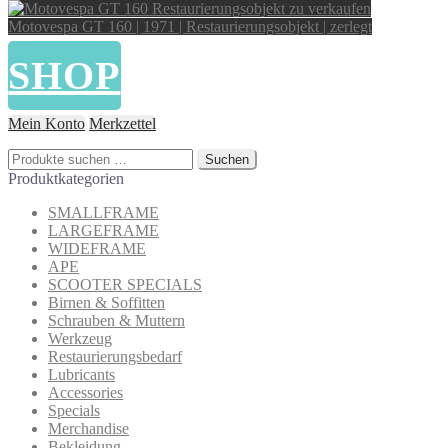
Motovespa GT 160 | 1971 | Restaurierungsobjekt | zerlegt
SHOP
Mein Konto
Merkzettel
Suchen
Suchen
nach:
Produktkategorien
SMALLFRAME
LARGEFRAME
WIDEFRAME
APE
SCOOTER SPECIALS
Birnen & Soffitten
Schrauben & Muttern
Werkzeug
Restaurierungsbedarf
Lubricants
Accessories
Specials
Merchandise
Bekleidung