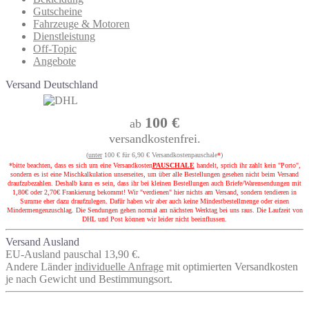
Gutscheine
Fahrzeuge & Motoren
Dienstleistung
Off-Topic
Angebote
Versand Deutschland
100 €
ab
versandkostenfrei.
(
unter
100 € für 6,90 € Versandkostenpauschale
*
)
*bitte beachten, dass es sich um eine Versandkosten
PAUSCHALE
handelt, sprich ihr zahlt kein "Porto",
sondern es ist eine Mischkalkulation unserseites, um über alle Bestellungen gesehen nicht beim Versand
draufzubezahlen. Deshalb kann es sein, dass ihr bei kleinen Bestellungen auch Briefe/Warensendungen mit
1,80€ oder 2,70€ Frankierung bekommt! Wir "verdienen" hier nichts am Versand, sondern tendieren in
Summe eher dazu draufzulegen. Dafür haben wir aber auch keine Mindestbestellmenge oder einen
Mindermengenzuschlag. Die Sendungen gehen normal am nächsten Werktag bei uns raus. Die Laufzeit von
DHL und Post können wir leider nicht beeinflussen.
Versand Ausland
EU-Ausland pauschal 13,90 €.
Andere Länder
individuelle Anfrage
mit optimierten Versandkosten
je nach Gewicht und Bestimmungsort.