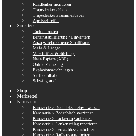
Rundlenker montieren
Trapezlenker abbauen
Trapezlenker zusammenbauen
Ape Breitreifen
Sonstiges
Tank entrosten
Benzinstabilisierung / Einwintern
Anzugsdrehmomente Smallframe
Maße & Längen
Vorschriften & Stichtage
Neue Papiere (ABE)
Online Zulassung
Explosionszeichnungen
Surfboardhalter
Schwingsattel
Shop
Merkzettel
Karosserie
Karosserie > Bodenblech einschweißen
Karosserie > Bodenblech verzinnen
Karosserie > Lackierung aufbauen
Karosserie > Lenkanschlag reparieren
Karosserie > Lenkschloss ausbohren
Karosserie > Radhaus aufarbeiten