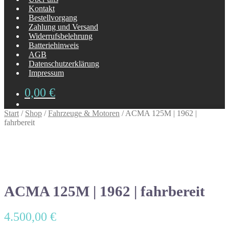
Kontakt
Bestellvorgang
Zahlung und Versand
Widerrufsbelehrung
Batteriehinweis
AGB
Datenschutzerklärung
Impressum
0,00
€
Start
/
Shop
/
Fahrzeuge & Motoren
/
ACMA 125M | 1962 |
fahrbereit
ACMA 125M | 1962 | fahrbereit
4.500,00
€