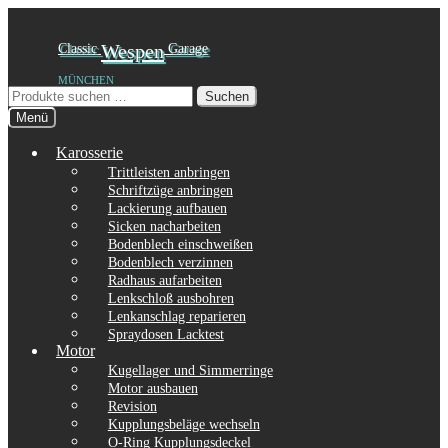
Zur
Zum
Classic
Wespen
Garage
Navigation
Inhalt
MÜNCHEN
springen
springen
Suchen
Suchen
nach:
Menü
Karosserie
Trittleisten anbringen
Schriftzüge anbringen
Lackierung aufbauen
Sicken nacharbeiten
Bodenblech einschweißen
Bodenblech verzinnen
Radhaus aufarbeiten
Lenkschloß ausbohren
Lenkanschlag reparieren
Spraydosen Lacktest
Motor
Kugellager und Simmerringe
Motor ausbauen
Revision
Kupplungsbeläge wechseln
O-Ring Kupplungsdeckel