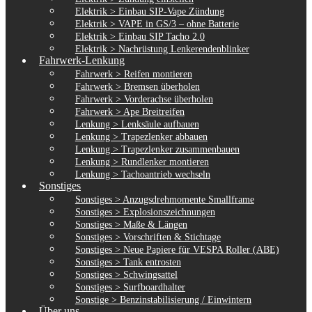
Elektrik > Einbau SIP-Vape Zündung
Elektrik > VAPE in GS/3 – ohne Batterie
Elektrik > Einbau SIP Tacho 2.0
Elektrik > Nachrüstung Lenkerendenblinker
Fahrwerk-Lenkung
Fahrwerk > Reifen montieren
Fahrwerk > Bremsen überholen
Fahrwerk > Vorderachse überholen
Fahrwerk > Ape Breitreifen
Lenkung > Lenksäule aufbauen
Lenkung > Trapezlenker abbauen
Lenkung > Trapezlenker zusammenbauen
Lenkung > Rundlenker montieren
Lenkung > Tachoantrieb wechseln
Sonstiges
Sonstiges > Anzugsdrehmomente Smallframe
Sonstiges > Explosionszeichnungen
Sonstiges > Maße & Längen
Sonstiges > Vorschriften & Stichtage
Sonstiges > Neue Papiere für VESPA Roller (ABE)
Sonstiges > Tank entrosten
Sonstiges > Schwingsattel
Sonstiges > Surfboardhalter
Sonstige > Benzinstabilisierung / Einwintern
Über uns