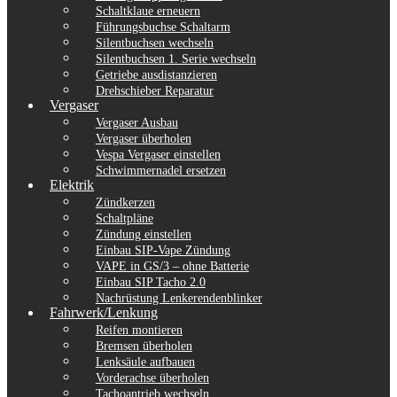
Schaltklaue erneuern
Führungsbuchse Schaltarm
Silentbuchsen wechseln
Silentbuchsen 1. Serie wechseln
Getriebe ausdistanzieren
Drehschieber Reparatur
Vergaser
Vergaser Ausbau
Vergaser überholen
Vespa Vergaser einstellen
Schwimmernadel ersetzen
Elektrik
Zündkerzen
Schaltpläne
Zündung einstellen
Einbau SIP-Vape Zündung
VAPE in GS/3 – ohne Batterie
Einbau SIP Tacho 2.0
Nachrüstung Lenkerendenblinker
Fahrwerk/Lenkung
Reifen montieren
Bremsen überholen
Lenksäule aufbauen
Vorderachse überholen
Tachoantrieb wechseln