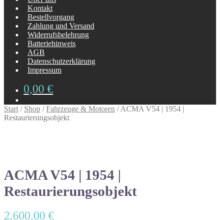
Kontakt
Bestellvorgang
Zahlung und Versand
Widerrufsbelehrung
Batteriehinweis
AGB
Datenschutzerklärung
Impressum
0,00
€
Start
/
Shop
/
Fahrzeuge & Motoren
/
ACMA V54 | 1954 |
Restaurierungsobjekt
ACMA V54 | 1954 |
Restaurierungsobjekt
2.600,00
€