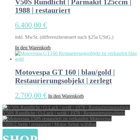
V50S Rundlicht | Parmakit 125ccm |
1988 | restauriert
6.400,00
€
inkl. MwSt. (differenzbesteuert nach §25a UStG.)
In den Warenkorb
Motovespa GT 160 | blau/gold |
Restaurierungsobjekt | zerlegt
2.700,00
€
In den Warenkorb
V50S Rundlicht | O-Lack | weiß | 1978 | Restaurierungsobjekt
Motovespa
150S/2.Serie | restauriert | Motor-Setup wählbar
SHOP