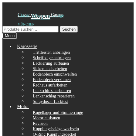
Zur
Zum
Classic
Wespen
Garage
Navigation
Inhalt
MÜNCHEN
springen
springen
Suchen
Suchen
nach:
Menü
Karosserie
Trittleisten anbringen
Schriftzüge anbringen
Lackierung aufbauen
Sicken nacharbeiten
Bodenblech einschweißen
Bodenblech verzinnen
Radhaus aufarbeiten
Lenkschloß ausbohren
Lenkanschlag reparieren
Spraydosen Lacktest
Motor
Kugellager und Simmerringe
Motor ausbauen
Revision
Kupplungsbeläge wechseln
O-Ring Kupplungsdeckel