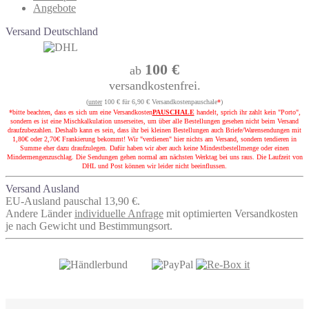
Angebote
Versand Deutschland
100 €
ab
versandkostenfrei.
(
unter
100 € für 6,90 € Versandkostenpauschale
*
)
*bitte beachten, dass es sich um eine Versandkosten
PAUSCHALE
handelt, sprich ihr zahlt kein "Porto",
sondern es ist eine Mischkalkulation unserseites, um über alle Bestellungen gesehen nicht beim Versand
draufzubezahlen. Deshalb kann es sein, dass ihr bei kleinen Bestellungen auch Briefe/Warensendungen mit
1,80€ oder 2,70€ Frankierung bekommt! Wir "verdienen" hier nichts am Versand, sondern tendieren in
Summe eher dazu draufzulegen. Dafür haben wir aber auch keine Mindestbestellmenge oder einen
Mindermengenzuschlag. Die Sendungen gehen normal am nächsten Werktag bei uns raus. Die Laufzeit von
DHL und Post können wir leider nicht beeinflussen.
Versand Ausland
EU-Ausland pauschal 13,90 €.
Andere Länder
individuelle Anfrage
mit optimierten Versandkosten
je nach Gewicht und Bestimmungsort.