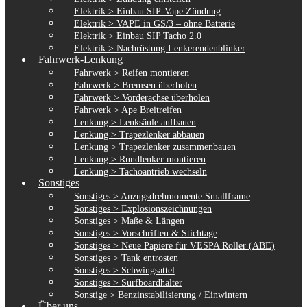
Elektrik > Einbau SIP-Vape Zündung
Elektrik > VAPE in GS/3 – ohne Batterie
Elektrik > Einbau SIP Tacho 2.0
Elektrik > Nachrüstung Lenkerendenblinker
Fahrwerk-Lenkung
Fahrwerk > Reifen montieren
Fahrwerk > Bremsen überholen
Fahrwerk > Vorderachse überholen
Fahrwerk > Ape Breitreifen
Lenkung > Lenksäule aufbauen
Lenkung > Trapezlenker abbauen
Lenkung > Trapezlenker zusammenbauen
Lenkung > Rundlenker montieren
Lenkung > Tachoantrieb wechseln
Sonstiges
Sonstiges > Anzugsdrehmomente Smallframe
Sonstiges > Explosionszeichnungen
Sonstiges > Maße & Längen
Sonstiges > Vorschriften & Stichtage
Sonstiges > Neue Papiere für VESPA Roller (ABE)
Sonstiges > Tank entrosten
Sonstiges > Schwingsattel
Sonstiges > Surfboardhalter
Sonstige > Benzinstabilisierung / Einwintern
Über uns