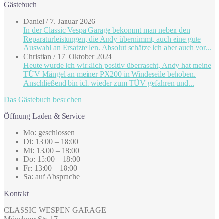
Gästebuch
Daniel
/
7. Januar 2026
In der Classic Vespa Garage bekommt man neben den
Reparaturleistungen, die Andy übernimmt, auch eine gute
Auswahl an Ersatzteilen. Absolut schätze ich aber auch vor...
Christian
/
17. Oktober 2024
Heute wurde ich wirklich positiv überrascht, Andy hat meine
TÜV Mängel an meiner PX200 in Windeseile behoben.
Anschließend bin ich wieder zum TÜV gefahren und...
Das Gästebuch besuchen
Öffnung Laden & Service
Mo: geschlossen
Di: 13:00 – 18:00
Mi: 13.00 – 18:00
Do: 13:00 – 18:00
Fr: 13:00 – 18:00
Sa: auf Absprache
Kontakt
CLASSIC WESPEN GARAGE
Münchner Str. 17