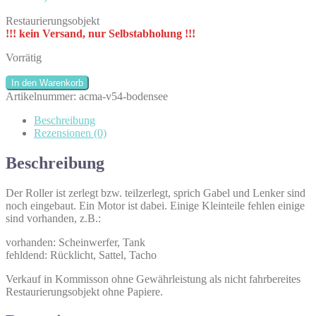
Restaurierungsobjekt
!!! kein Versand, nur Selbstabholung !!!
Vorrätig
ACMA
In den Warenkorb
V54
Artikelnummer:
acma-v54-bodensee
|
1954
Beschreibung
|
Rezensionen (0)
Restaurierungsobjekt
Menge
Beschreibung
Der Roller ist zerlegt bzw. teilzerlegt, sprich Gabel und Lenker sind
noch eingebaut. Ein Motor ist dabei. Einige Kleinteile fehlen einige
sind vorhanden, z.B.:
vorhanden: Scheinwerfer, Tank
fehldend: Rücklicht, Sattel, Tacho
Verkauf in Kommisson ohne Gewährleistung als nicht fahrbereites
Restaurierungsobjekt ohne Papiere.