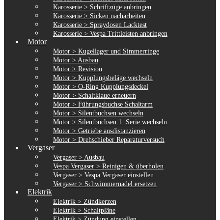
Karosserie > Schriftzüge anbringen
Karosserie > Sicken nacharbeiten
Karosserie > Spraydosen Lacktest
Karosserie > Vespa Trittleisten anbringen
Motor
Motor > Kugellager und Simmerringe
Motor > Ausbau
Motor > Revision
Motor > Kupplungsbeläge wechseln
Motor > O-Ring Kupplungsdeckel
Motor > Schaltklaue erneuern
Motor > Führungsbuchse Schaltarm
Motor > Silentbuchsen wechseln
Motor > Silentbuchsen 1. Serie wechseln
Motor > Getriebe ausdistanzieren
Motor > Drehschieber Reparaturversuch
Vergaser
Vergaser > Ausbau
Vespa Vergaser > Reinigen & überholen
Vergaser > Vespa Vergaser einstellen
Vergaser > Schwimmernadel ersetzen
Elektrik
Elektrik > Zündkerzen
Elektrik > Schaltpläne
Elektrik > Zündung einstellen