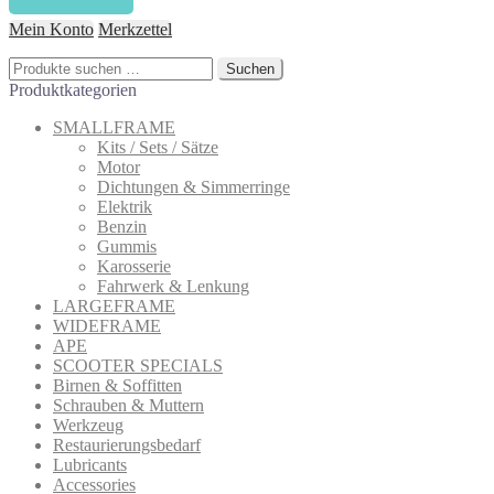
können
auf
Mein Konto
Merkzettel
der
Produktseite
Suchen
Suchen
gewählt
nach:
Produktkategorien
werden
SMALLFRAME
Kits / Sets / Sätze
Motor
Dichtungen & Simmerringe
Elektrik
Benzin
Gummis
Karosserie
Fahrwerk & Lenkung
LARGEFRAME
WIDEFRAME
APE
SCOOTER SPECIALS
Birnen & Soffitten
Schrauben & Muttern
Werkzeug
Restaurierungsbedarf
Lubricants
Accessories