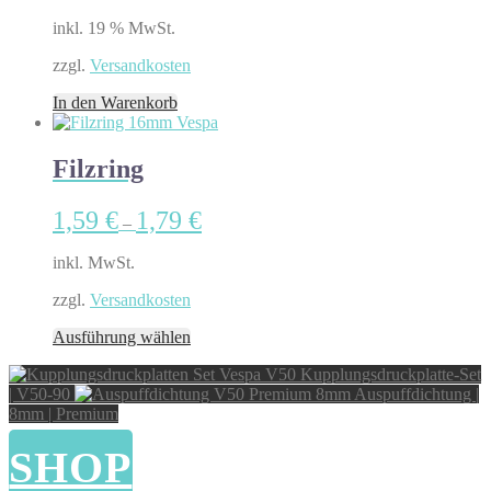
inkl. 19 % MwSt.
zzgl.
Versandkosten
In den Warenkorb
Filzring
1,59
€
1,79
€
–
inkl. MwSt.
zzgl.
Versandkosten
Dieses
Ausführung wählen
Produkt
Kupplungsdruckplatte-Set
weist
| V50-90
Auspuffdichtung |
mehrere
8mm | Premium
Varianten
auf.
SHOP
Die
Optionen