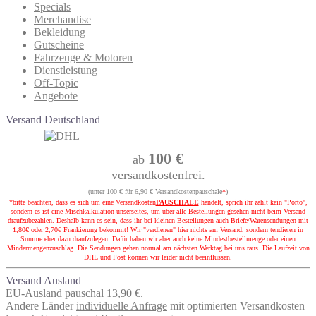
Specials
Merchandise
Bekleidung
Gutscheine
Fahrzeuge & Motoren
Dienstleistung
Off-Topic
Angebote
Versand Deutschland
100 €
ab
versandkostenfrei.
(
unter
100 € für 6,90 € Versandkostenpauschale
*
)
*bitte beachten, dass es sich um eine Versandkosten
PAUSCHALE
handelt, sprich ihr zahlt kein "Porto",
sondern es ist eine Mischkalkulation unserseites, um über alle Bestellungen gesehen nicht beim Versand
draufzubezahlen. Deshalb kann es sein, dass ihr bei kleinen Bestellungen auch Briefe/Warensendungen mit
1,80€ oder 2,70€ Frankierung bekommt! Wir "verdienen" hier nichts am Versand, sondern tendieren in
Summe eher dazu draufzulegen. Dafür haben wir aber auch keine Mindestbestellmenge oder einen
Mindermengenzuschlag. Die Sendungen gehen normal am nächsten Werktag bei uns raus. Die Laufzeit von
DHL und Post können wir leider nicht beeinflussen.
Versand Ausland
EU-Ausland pauschal 13,90 €.
Andere Länder
individuelle Anfrage
mit optimierten Versandkosten