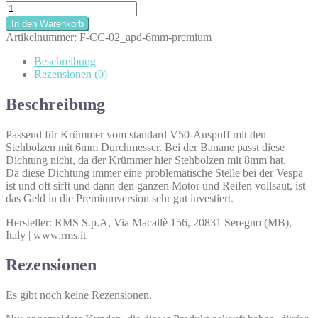
Auspuffdichtung
|
In den Warenkorb
6mm
Artikelnummer:
F-CC-02_apd-6mm-premium
|
Premium
Beschreibung
Menge
Rezensionen (0)
Beschreibung
Passend für Krümmer vom standard V50-Auspuff mit den
Stehbolzen mit 6mm Durchmesser. Bei der Banane passt diese
Dichtung nicht, da der Krümmer hier Stehbolzen mit 8mm hat.
Da diese Dichtung immer eine problematische Stelle bei der Vespa
ist und oft sifft und dann den ganzen Motor und Reifen vollsaut, ist
das Geld in die Premiumversion sehr gut investiert.
Hersteller: RMS S.p.A, Via Macallè 156, 20831 Seregno (MB),
Italy | www.rms.it
Rezensionen
Es gibt noch keine Rezensionen.