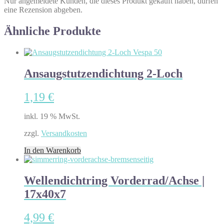
Nur angemeldete Kunden, die dieses Produkt gekauft haben, dürfen
eine Rezension abgeben.
Ähnliche Produkte
Ansaugstutzendichtung 2-Loch
1,19
€
inkl. 19 % MwSt.
zzgl.
Versandkosten
In den Warenkorb
Wellendichtring Vorderrad/Achse |
17x40x7
4,99
€