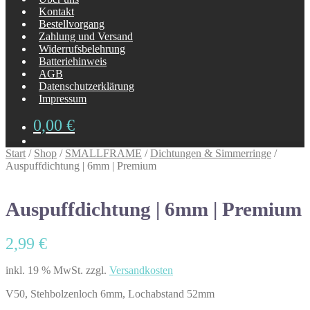
Kontakt
Bestellvorgang
Zahlung und Versand
Widerrufsbelehrung
Batteriehinweis
AGB
Datenschutzerklärung
Impressum
0,00
€
Start
/
Shop
/
SMALLFRAME
/
Dichtungen & Simmerringe
/
Auspuffdichtung | 6mm | Premium
Auspuffdichtung | 6mm | Premium
2,99
€
inkl. 19 % MwSt.
zzgl.
Versandkosten
V50, Stehbolzenloch 6mm, Lochabstand 52mm