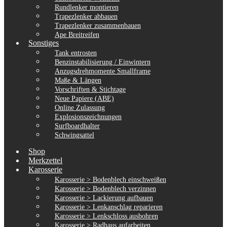
Rundlenker montieren
Trapezlenker abbauen
Trapezlenker zusammenbauen
Ape Breitreifen
Sonstiges
Tank entrosten
Benzinstabilisierung / Einwintern
Anzugsdrehmomente Smallframe
Maße & Längen
Vorschriften & Stichtage
Neue Papiere (ABE)
Online Zulassung
Explosionszeichnungen
Surfboardhalter
Schwingsattel
Shop
Merkzettel
Karosserie
Karosserie > Bodenblech einschweißen
Karosserie > Bodenblech verzinnen
Karosserie > Lackierung aufbauen
Karosserie > Lenkanschlag reparieren
Karosserie > Lenkschloss ausbohren
Karosserie > Radhaus aufarbeiten