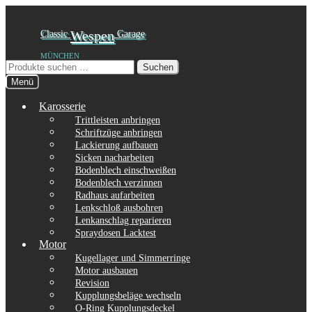
Zur
Zum
Classic
Wespen
Garage
Navigation
Inhalt
MÜNCHEN
springen
springen
Suchen
Suchen
nach:
Menü
Karosserie
Trittleisten anbringen
Schriftzüge anbringen
Lackierung aufbauen
Sicken nacharbeiten
Bodenblech einschweißen
Bodenblech verzinnen
Radhaus aufarbeiten
Lenkschloß ausbohren
Lenkanschlag reparieren
Spraydosen Lacktest
Motor
Kugellager und Simmerringe
Motor ausbauen
Revision
Kupplungsbeläge wechseln
O-Ring Kupplungsdeckel