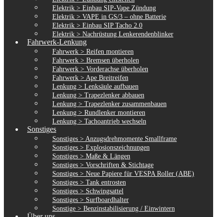
Elektrik > Einbau SIP-Vape Zündung
Elektrik > VAPE in GS/3 – ohne Batterie
Elektrik > Einbau SIP Tacho 2.0
Elektrik > Nachrüstung Lenkerendenblinker
Fahrwerk-Lenkung
Fahrwerk > Reifen montieren
Fahrwerk > Bremsen überholen
Fahrwerk > Vorderachse überholen
Fahrwerk > Ape Breitreifen
Lenkung > Lenksäule aufbauen
Lenkung > Trapezlenker abbauen
Lenkung > Trapezlenker zusammenbauen
Lenkung > Rundlenker montieren
Lenkung > Tachoantrieb wechseln
Sonstiges
Sonstiges > Anzugsdrehmomente Smallframe
Sonstiges > Explosionszeichnungen
Sonstiges > Maße & Längen
Sonstiges > Vorschriften & Stichtage
Sonstiges > Neue Papiere für VESPA Roller (ABE)
Sonstiges > Tank entrosten
Sonstiges > Schwingsattel
Sonstiges > Surfboardhalter
Sonstige > Benzinstabilisierung / Einwintern
Über uns