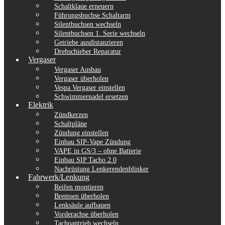
Schaltklaue erneuern
Führungsbuchse Schaltarm
Silentbuchsen wechseln
Silentbuchsen 1. Serie wechseln
Getriebe ausdistanzieren
Drehschieber Reparatur
Vergaser
Vergaser Ausbau
Vergaser überholen
Vespa Vergaser einstellen
Schwimmernadel ersetzen
Elektrik
Zündkerzen
Schaltpläne
Zündung einstellen
Einbau SIP-Vape Zündung
VAPE in GS/3 – ohne Batterie
Einbau SIP Tacho 2.0
Nachrüstung Lenkerendenblinker
Fahrwerk/Lenkung
Reifen montieren
Bremsen überholen
Lenksäule aufbauen
Vorderachse überholen
Tachoantrieb wechseln