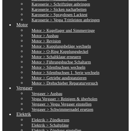
Karosserie > Schriftzüge anbringen
Karosserie > Sicken nacharbeiten
Karosserie > Spraydosen Lacktest
Karosserie > Vespa Trittleisten anbringen
Motor
Motor > Kugellager und Simmerringe
Motor > Ausbau
Motor > Revision
Motor > Kupplungsbeläge wechseln
Motor > O-Ring Kupplungsdeckel
Motor > Schaltklaue erneuern
Motor > Führungsbuchse Schaltarm
Motor > Silentbuchsen wechseln
Motor > Silentbuchsen 1. Serie wechseln
Motor > Getriebe ausdistanzieren
Motor > Drehschieber Reparaturversuch
Vergaser
Vergaser > Ausbau
Vespa Vergaser > Reinigen & überholen
Vergaser > Vespa Vergaser einstellen
Vergaser > Schwimmernadel ersetzen
Elektrik
Elektrik > Zündkerzen
Elektrik > Schaltpläne
Elektrik > Zündung einstellen