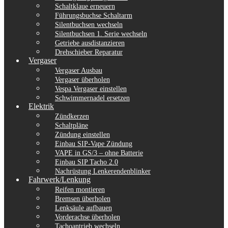
Schaltklaue erneuern
Führungsbuchse Schaltarm
Silentbuchsen wechseln
Silentbuchsen 1. Serie wechseln
Getriebe ausdistanzieren
Drehschieber Reparatur
Vergaser
Vergaser Ausbau
Vergaser überholen
Vespa Vergaser einstellen
Schwimmernadel ersetzen
Elektrik
Zündkerzen
Schaltpläne
Zündung einstellen
Einbau SIP-Vape Zündung
VAPE in GS/3 – ohne Batterie
Einbau SIP Tacho 2.0
Nachrüstung Lenkerendenblinker
Fahrwerk/Lenkung
Reifen montieren
Bremsen überholen
Lenksäule aufbauen
Vorderachse überholen
Tachoantrieb wechseln