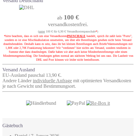
Versand Deutschland
100 €
ab
versandkostenfrei.
(
unter
100 € für 6,90 € Versandkostenpauschale
*
)
*bitte beachten, dass es sich um eine Versandkosten
PAUSCHALE
handelt, sprich ihr zahlt kein "Porto",
sondern es ist eine Mischkalkulation unserseites, um über alle Bestellungen gesehen nicht beim Versand
draufzubezahlen. Deshalb kann es sein, dass ihr bei kleinen Bestellungen auch Briefe/Warensendungen mit
1,80€ oder 2,70€ Frankierung bekommt! Wir "verdienen" hier nichts am Versand, sondern tendieren in
Summe eher dazu draufzulegen. Dafür haben wir aber auch keine Mindestbestellmenge oder einen
Mindermengenzuschlag. Die Sendungen gehen normal am nächsten Werktag bei uns raus. Die Laufzeit von
DHL und Post können wir leider nicht beeinflussen.
Versand Ausland
EU-Ausland pauschal 13,90 €.
Andere Länder
individuelle Anfrage
mit optimierten Versandkosten
je nach Gewicht und Bestimmungsort.
Gästebuch
Daniel
/
7. Januar 2026