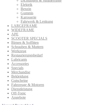
Dichtungen & Simmerringe
Elektrik
Benzin
Gummis
Karosserie
Fahrwerk & Lenkung
LARGEFRAME
WIDEFRAME
APE
SCOOTER SPECIALS
Birnen & Soffitten
Schrauben & Muttern
Werkzeug
Restaurierungsbedarf
Lubricants
Accessories
Specials
Merchandise
Bekleidung
Gutscheine
Fahrzeuge & Motoren
Dienstleistung
Off-Topic
Angebote