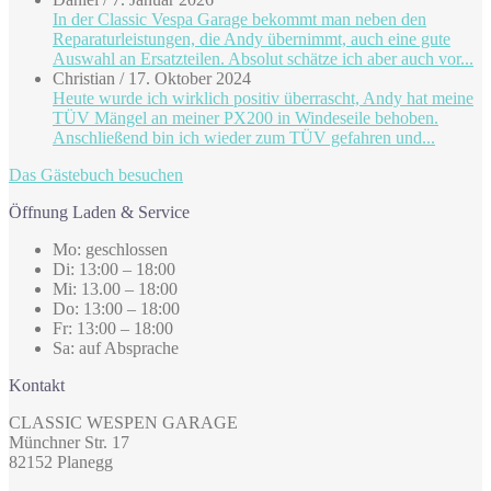
In der Classic Vespa Garage bekommt man neben den
Reparaturleistungen, die Andy übernimmt, auch eine gute
Auswahl an Ersatzteilen. Absolut schätze ich aber auch vor...
Christian
/
17. Oktober 2024
Heute wurde ich wirklich positiv überrascht, Andy hat meine
TÜV Mängel an meiner PX200 in Windeseile behoben.
Anschließend bin ich wieder zum TÜV gefahren und...
Das Gästebuch besuchen
Öffnung Laden & Service
Mo: geschlossen
Di: 13:00 – 18:00
Mi: 13.00 – 18:00
Do: 13:00 – 18:00
Fr: 13:00 – 18:00
Sa: auf Absprache
Kontakt
CLASSIC WESPEN GARAGE
Münchner Str. 17
82152 Planegg