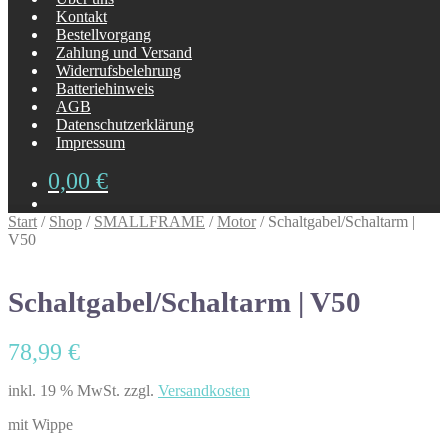
Kontakt
Bestellvorgang
Zahlung und Versand
Widerrufsbelehrung
Batteriehinweis
AGB
Datenschutzerklärung
Impressum
0,00
€
Start
/
Shop
/
SMALLFRAME
/
Motor
/
Schaltgabel/Schaltarm |
V50
Schaltgabel/Schaltarm | V50
78,99
€
inkl. 19 % MwSt.
zzgl.
Versandkosten
mit Wippe