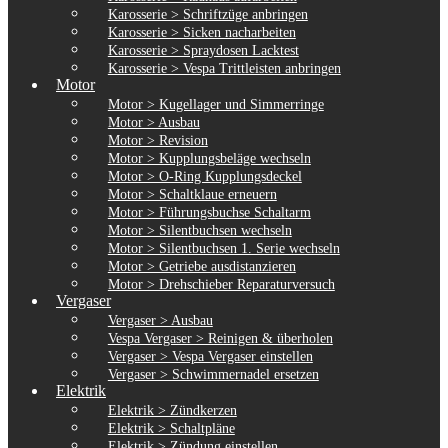
Karosserie > Schriftzüge anbringen
Karosserie > Sicken nacharbeiten
Karosserie > Spraydosen Lacktest
Karosserie > Vespa Trittleisten anbringen
Motor
Motor > Kugellager und Simmerringe
Motor > Ausbau
Motor > Revision
Motor > Kupplungsbeläge wechseln
Motor > O-Ring Kupplungsdeckel
Motor > Schaltklaue erneuern
Motor > Führungsbuchse Schaltarm
Motor > Silentbuchsen wechseln
Motor > Silentbuchsen 1. Serie wechseln
Motor > Getriebe ausdistanzieren
Motor > Drehschieber Reparaturversuch
Vergaser
Vergaser > Ausbau
Vespa Vergaser > Reinigen & überholen
Vergaser > Vespa Vergaser einstellen
Vergaser > Schwimmernadel ersetzen
Elektrik
Elektrik > Zündkerzen
Elektrik > Schaltpläne
Elektrik > Zündung einstellen