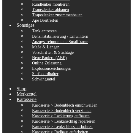
Rundlenker montieren
Trapezlenker abbauen
Trapezlenker zusammenbauen
Ape Breitreifen
Sonstiges
Tank entrosten
Benzinstabilisierung / Einwintern
Anzugsdrehmomente Smallframe
Maße & Längen
Vorschriften & Stichtage
Neue Papiere (ABE)
Online Zulassung
Explosionszeichnungen
Surfboardhalter
Schwingsattel
Shop
Merkzettel
Karosserie
Karosserie > Bodenblech einschweißen
Karosserie > Bodenblech verzinnen
Karosserie > Lackierung aufbauen
Karosserie > Lenkanschlag reparieren
Karosserie > Lenkschloss ausbohren
Karosserie > Radhaus aufarbeiten