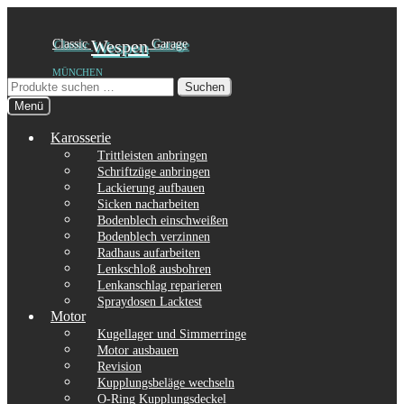
Zur
Zum
Classic
Wespen
Garage
Navigation
Inhalt
MÜNCHEN
springen
springen
Suchen
Suchen
nach:
Menü
Karosserie
Trittleisten anbringen
Schriftzüge anbringen
Lackierung aufbauen
Sicken nacharbeiten
Bodenblech einschweißen
Bodenblech verzinnen
Radhaus aufarbeiten
Lenkschloß ausbohren
Lenkanschlag reparieren
Spraydosen Lacktest
Motor
Kugellager und Simmerringe
Motor ausbauen
Revision
Kupplungsbeläge wechseln
O-Ring Kupplungsdeckel