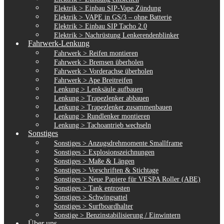
Elektrik > Einbau SIP-Vape Zündung
Elektrik > VAPE in GS/3 – ohne Batterie
Elektrik > Einbau SIP Tacho 2.0
Elektrik > Nachrüstung Lenkerendenblinker
Fahrwerk-Lenkung
Fahrwerk > Reifen montieren
Fahrwerk > Bremsen überholen
Fahrwerk > Vorderachse überholen
Fahrwerk > Ape Breitreifen
Lenkung > Lenksäule aufbauen
Lenkung > Trapezlenker abbauen
Lenkung > Trapezlenker zusammenbauen
Lenkung > Rundlenker montieren
Lenkung > Tachoantrieb wechseln
Sonstiges
Sonstiges > Anzugsdrehmomente Smallframe
Sonstiges > Explosionszeichnungen
Sonstiges > Maße & Längen
Sonstiges > Vorschriften & Stichtage
Sonstiges > Neue Papiere für VESPA Roller (ABE)
Sonstiges > Tank entrosten
Sonstiges > Schwingsattel
Sonstiges > Surfboardhalter
Sonstige > Benzinstabilisierung / Einwintern
Über uns