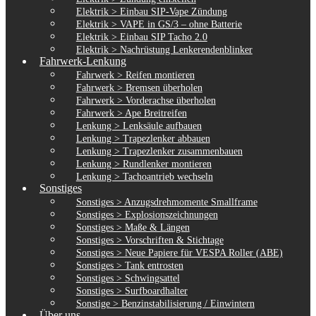
Elektrik > Einbau SIP-Vape Zündung
Elektrik > VAPE in GS/3 – ohne Batterie
Elektrik > Einbau SIP Tacho 2.0
Elektrik > Nachrüstung Lenkerendenblinker
Fahrwerk-Lenkung
Fahrwerk > Reifen montieren
Fahrwerk > Bremsen überholen
Fahrwerk > Vorderachse überholen
Fahrwerk > Ape Breitreifen
Lenkung > Lenksäule aufbauen
Lenkung > Trapezlenker abbauen
Lenkung > Trapezlenker zusammenbauen
Lenkung > Rundlenker montieren
Lenkung > Tachoantrieb wechseln
Sonstiges
Sonstiges > Anzugsdrehmomente Smallframe
Sonstiges > Explosionszeichnungen
Sonstiges > Maße & Längen
Sonstiges > Vorschriften & Stichtage
Sonstiges > Neue Papiere für VESPA Roller (ABE)
Sonstiges > Tank entrosten
Sonstiges > Schwingsattel
Sonstiges > Surfboardhalter
Sonstige > Benzinstabilisierung / Einwintern
Über uns