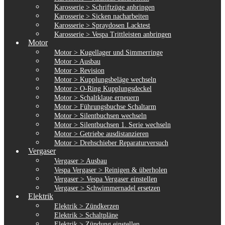
Karosserie > Schriftzüge anbringen
Karosserie > Sicken nacharbeiten
Karosserie > Spraydosen Lacktest
Karosserie > Vespa Trittleisten anbringen
Motor
Motor > Kugellager und Simmerringe
Motor > Ausbau
Motor > Revision
Motor > Kupplungsbeläge wechseln
Motor > O-Ring Kupplungsdeckel
Motor > Schaltklaue erneuern
Motor > Führungsbuchse Schaltarm
Motor > Silentbuchsen wechseln
Motor > Silentbuchsen 1. Serie wechseln
Motor > Getriebe ausdistanzieren
Motor > Drehschieber Reparaturversuch
Vergaser
Vergaser > Ausbau
Vespa Vergaser > Reinigen & überholen
Vergaser > Vespa Vergaser einstellen
Vergaser > Schwimmernadel ersetzen
Elektrik
Elektrik > Zündkerzen
Elektrik > Schaltpläne
Elektrik > Zündung einstellen