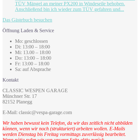
TÜV Mängel an meiner PX200 in Windeseile behoben.
Anschließend bin ich wieder zum TÜV gefahren und...
Das Gästebuch besuchen
Öffnung Laden & Service
Mo: geschlossen
Di: 13:00 – 18:00
Mi: 13.00 – 18:00
Do: 13:00 – 18:00
Fr: 13:00 – 18:00
Sa: auf Absprache
Kontakt
CLASSIC WESPEN GARAGE
Münchner Str. 17
82152 Planegg
E-Mail: classic@vespa-garage.com
Wir haben bewusst kein Telefon, da wir das zeitlich nicht abbilden
können, wenn wir noch (strukturiert) arbeiten wollen. E-Mails
werden Dienstag bis Freitag vormittags zuverlässig bearbeitet.
Wenn nötig rufen wir von unserer Seite aktiv zurück.