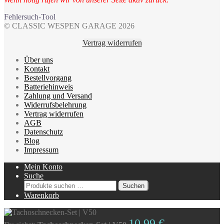
Fehlersuch-Tool
© CLASSIC WESPEN GARAGE 2026
Vertrag widerrufen
Über uns
Kontakt
Bestellvorgang
Batteriehinweis
Zahlung und Versand
Widerrufsbelehrung
Vertrag widerrufen
AGB
Datenschutz
Blog
Impressum
Mein Konto
Suche
Suchen
Suchen
nach:
Warenkorb
10,99
€