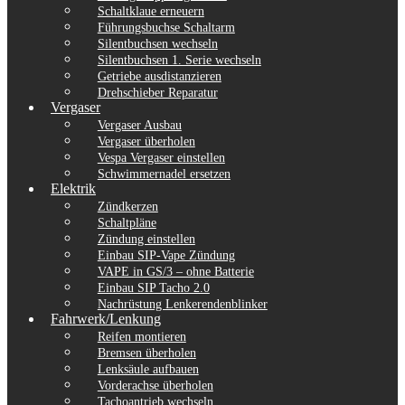
Schaltklaue erneuern
Führungsbuchse Schaltarm
Silentbuchsen wechseln
Silentbuchsen 1. Serie wechseln
Getriebe ausdistanzieren
Drehschieber Reparatur
Vergaser
Vergaser Ausbau
Vergaser überholen
Vespa Vergaser einstellen
Schwimmernadel ersetzen
Elektrik
Zündkerzen
Schaltpläne
Zündung einstellen
Einbau SIP-Vape Zündung
VAPE in GS/3 – ohne Batterie
Einbau SIP Tacho 2.0
Nachrüstung Lenkerendenblinker
Fahrwerk/Lenkung
Reifen montieren
Bremsen überholen
Lenksäule aufbauen
Vorderachse überholen
Tachoantrieb wechseln