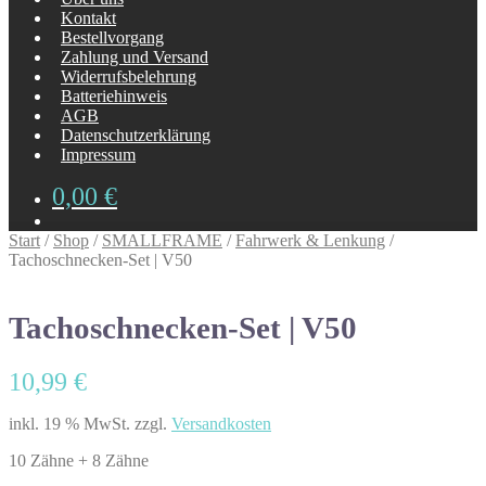
Kontakt
Bestellvorgang
Zahlung und Versand
Widerrufsbelehrung
Batteriehinweis
AGB
Datenschutzerklärung
Impressum
0,00
€
Start
/
Shop
/
SMALLFRAME
/
Fahrwerk & Lenkung
/
Tachoschnecken-Set | V50
Tachoschnecken-Set | V50
10,99
€
inkl. 19 % MwSt.
zzgl.
Versandkosten
10 Zähne + 8 Zähne