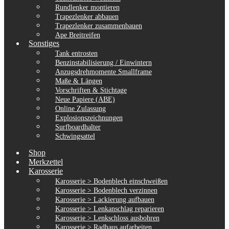
Rundlenker montieren
Trapezlenker abbauen
Trapezlenker zusammenbauen
Ape Breitreifen
Sonstiges
Tank entrosten
Benzinstabilisierung / Einwintern
Anzugsdrehmomente Smallframe
Maße & Längen
Vorschriften & Stichtage
Neue Papiere (ABE)
Online Zulassung
Explosionszeichnungen
Surfboardhalter
Schwingsattel
Shop
Merkzettel
Karosserie
Karosserie > Bodenblech einschweißen
Karosserie > Bodenblech verzinnen
Karosserie > Lackierung aufbauen
Karosserie > Lenkanschlag reparieren
Karosserie > Lenkschloss ausbohren
Karosserie > Radhaus aufarbeiten