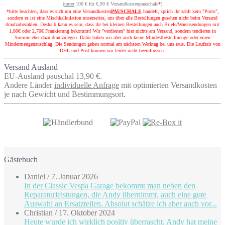
(
unter
100 € für 6,90 € Versandkostenpauschale
*
)
*bitte beachten, dass es sich um eine Versandkosten
PAUSCHALE
handelt, sprich ihr zahlt kein "Porto",
sondern es ist eine Mischkalkulation unserseites, um über alle Bestellungen gesehen nicht beim Versand
draufzubezahlen. Deshalb kann es sein, dass ihr bei kleinen Bestellungen auch Briefe/Warensendungen mit
1,80€ oder 2,70€ Frankierung bekommt! Wir "verdienen" hier nichts am Versand, sondern tendieren in
Summe eher dazu draufzulegen. Dafür haben wir aber auch keine Mindestbestellmenge oder einen
Mindermengenzuschlag. Die Sendungen gehen normal am nächsten Werktag bei uns raus. Die Laufzeit von
DHL und Post können wir leider nicht beeinflussen.
Versand Ausland
EU-Ausland pauschal 13,90 €.
Andere Länder
individuelle Anfrage
mit optimierten Versandkosten
je nach Gewicht und Bestimmungsort.
Gästebuch
Daniel
/
7. Januar 2026
In der Classic Vespa Garage bekommt man neben den
Reparaturleistungen, die Andy übernimmt, auch eine gute
Auswahl an Ersatzteilen. Absolut schätze ich aber auch vor...
Christian
/
17. Oktober 2024
Heute wurde ich wirklich positiv überrascht, Andy hat meine