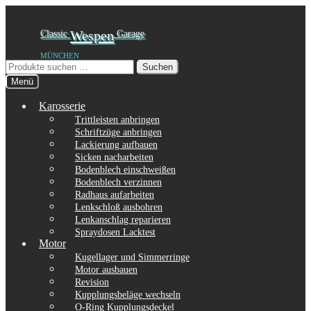
Zur
Zum
Classic
Wespen
Garage
Navigation
Inhalt
MÜNCHEN
springen
springen
Suchen
Suchen
nach:
Menü
Karosserie
Trittleisten anbringen
Schriftzüge anbringen
Lackierung aufbauen
Sicken nacharbeiten
Bodenblech einschweißen
Bodenblech verzinnen
Radhaus aufarbeiten
Lenkschloß ausbohren
Lenkanschlag reparieren
Spraydosen Lacktest
Motor
Kugellager und Simmerringe
Motor ausbauen
Revision
Kupplungsbeläge wechseln
O-Ring Kupplungsdeckel