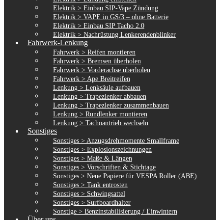
Elektrik > Einbau SIP-Vape Zündung
Elektrik > VAPE in GS/3 – ohne Batterie
Elektrik > Einbau SIP Tacho 2.0
Elektrik > Nachrüstung Lenkerendenblinker
Fahrwerk-Lenkung
Fahrwerk > Reifen montieren
Fahrwerk > Bremsen überholen
Fahrwerk > Vorderachse überholen
Fahrwerk > Ape Breitreifen
Lenkung > Lenksäule aufbauen
Lenkung > Trapezlenker abbauen
Lenkung > Trapezlenker zusammenbauen
Lenkung > Rundlenker montieren
Lenkung > Tachoantrieb wechseln
Sonstiges
Sonstiges > Anzugsdrehmomente Smallframe
Sonstiges > Explosionszeichnungen
Sonstiges > Maße & Längen
Sonstiges > Vorschriften & Stichtage
Sonstiges > Neue Papiere für VESPA Roller (ABE)
Sonstiges > Tank entrosten
Sonstiges > Schwingsattel
Sonstiges > Surfboardhalter
Sonstige > Benzinstabilisierung / Einwintern
Über uns