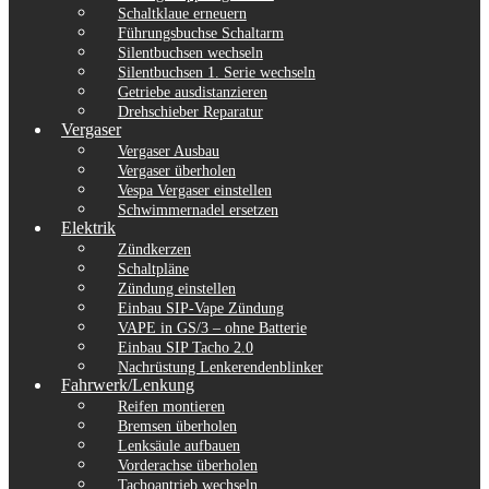
Schaltklaue erneuern
Führungsbuchse Schaltarm
Silentbuchsen wechseln
Silentbuchsen 1. Serie wechseln
Getriebe ausdistanzieren
Drehschieber Reparatur
Vergaser
Vergaser Ausbau
Vergaser überholen
Vespa Vergaser einstellen
Schwimmernadel ersetzen
Elektrik
Zündkerzen
Schaltpläne
Zündung einstellen
Einbau SIP-Vape Zündung
VAPE in GS/3 – ohne Batterie
Einbau SIP Tacho 2.0
Nachrüstung Lenkerendenblinker
Fahrwerk/Lenkung
Reifen montieren
Bremsen überholen
Lenksäule aufbauen
Vorderachse überholen
Tachoantrieb wechseln