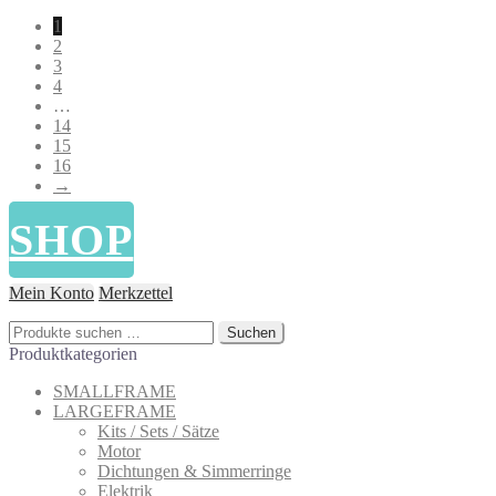
Beliebtheit
1
sortiert
2
3
4
…
14
15
16
→
SHOP
Mein Konto
Merkzettel
Suchen
Suchen
nach:
Produktkategorien
SMALLFRAME
LARGEFRAME
Kits / Sets / Sätze
Motor
Dichtungen & Simmerringe
Elektrik