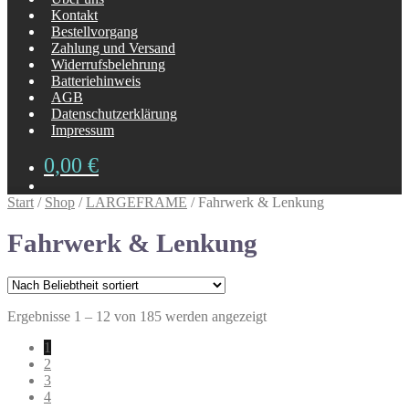
Kontakt
Bestellvorgang
Zahlung und Versand
Widerrufsbelehrung
Batteriehinweis
AGB
Datenschutzerklärung
Impressum
0,00
€
Start
/
Shop
/
LARGEFRAME
/
Fahrwerk & Lenkung
Fahrwerk & Lenkung
Nach
Ergebnisse 1 – 12 von 185 werden angezeigt
Beliebtheit
1
sortiert
2
3
4