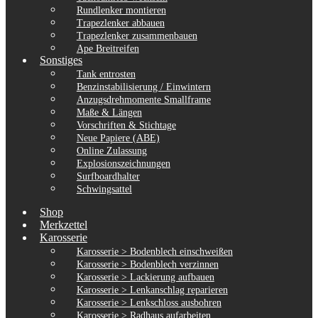
Rundlenker montieren
Trapezlenker abbauen
Trapezlenker zusammenbauen
Ape Breitreifen
Sonstiges
Tank entrosten
Benzinstabilisierung / Einwintern
Anzugsdrehmomente Smallframe
Maße & Längen
Vorschriften & Stichtage
Neue Papiere (ABE)
Online Zulassung
Explosionszeichnungen
Surfboardhalter
Schwingsattel
Shop
Merkzettel
Karosserie
Karosserie > Bodenblech einschweißen
Karosserie > Bodenblech verzinnen
Karosserie > Lackierung aufbauen
Karosserie > Lenkanschlag reparieren
Karosserie > Lenkschloss ausbohren
Karosserie > Radhaus aufarbeiten