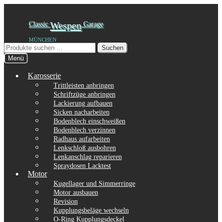
Zur
Zum
Classic
Wespen
Garage
Navigation
Inhalt
MÜNCHEN
springen
springen
Suchen
Suchen
nach:
Menü
Karosserie
Trittleisten anbringen
Schriftzüge anbringen
Lackierung aufbauen
Sicken nacharbeiten
Bodenblech einschweißen
Bodenblech verzinnen
Radhaus aufarbeiten
Lenkschloß ausbohren
Lenkanschlag reparieren
Spraydosen Lacktest
Motor
Kugellager und Simmerringe
Motor ausbauen
Revision
Kupplungsbeläge wechseln
O-Ring Kupplungsdeckel