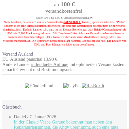
100 €
ab
versandkostenfrei.
(
unter
100 € für 6,90 € Versandkostenpauschale
*
)
*bitte beachten, dass es sich um eine Versandkosten
PAUSCHALE
handelt, sprich ihr zahlt kein "Porto",
sondern es ist eine Mischkalkulation unserseites, um über alle Bestellungen gesehen nicht beim Versand
draufzubezahlen. Deshalb kann es sein, dass ihr bei kleinen Bestellungen auch Briefe/Warensendungen mit
1,80€ oder 2,70€ Frankierung bekommt! Wir "verdienen" hier nichts am Versand, sondern tendieren in
Summe eher dazu draufzulegen. Dafür haben wir aber auch keine Mindestbestellmenge oder einen
Mindermengenzuschlag. Die Sendungen gehen normal am nächsten Werktag bei uns raus. Die Laufzeit von
DHL und Post können wir leider nicht beeinflussen.
Versand Ausland
EU-Ausland pauschal 13,90 €.
Andere Länder
individuelle Anfrage
mit optimierten Versandkosten
je nach Gewicht und Bestimmungsort.
Gästebuch
Daniel
/
7. Januar 2026
In der Classic Vespa Garage bekommt man neben den
Reparaturleistungen, die Andy übernimmt, auch eine gute