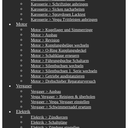
Karosserie > Schriftzüge anbringen
Karosserie > Sicken nacharbeiten
Karosserie > Spraydosen Lacktest
Karosserie > Vespa Trittleisten anbringen
Motor
Motor > Kugellager und Simmerringe
Motor > Ausbau
Motor > Revision
Motor > Kupplungsbeläge wechseln
Motor > O-Ring Kupplungsdeckel
Motor > Schaltklaue erneuern
Motor > Führungsbuchse Schaltarm
Motor > Silentbuchsen wechseln
Motor > Silentbuchsen 1. Serie wechseln
Motor > Getriebe ausdistanzieren
Motor > Drehschieber Reparaturversuch
Vergaser
Vergaser > Ausbau
Vespa Vergaser > Reinigen & überholen
Vergaser > Vespa Vergaser einstellen
Vergaser > Schwimmernadel ersetzen
Elektrik
Elektrik > Zündkerzen
Elektrik > Schaltpläne
Elektrik > Zündung einstellen