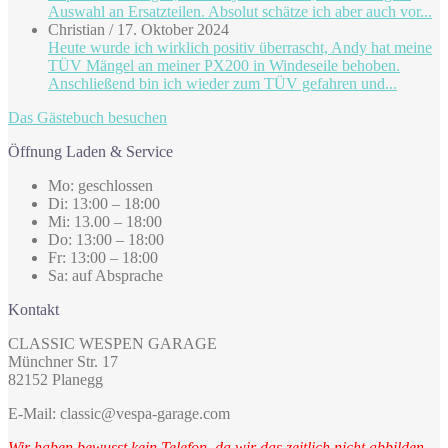
Auswahl an Ersatzteilen. Absolut schätze ich aber auch vor...
Christian
/
17. Oktober 2024
Heute wurde ich wirklich positiv überrascht, Andy hat meine
TÜV Mängel an meiner PX200 in Windeseile behoben.
Anschließend bin ich wieder zum TÜV gefahren und...
Das Gästebuch besuchen
Öffnung Laden & Service
Mo: geschlossen
Di: 13:00 – 18:00
Mi: 13.00 – 18:00
Do: 13:00 – 18:00
Fr: 13:00 – 18:00
Sa: auf Absprache
Kontakt
CLASSIC WESPEN GARAGE
Münchner Str. 17
82152 Planegg
E-Mail: classic@vespa-garage.com
Wir haben bewusst kein Telefon, da wir das zeitlich nicht abbilden