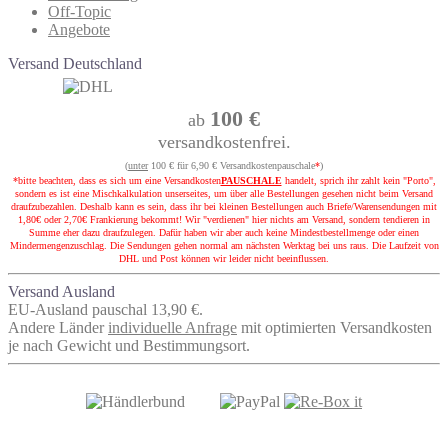
Off-Topic
Angebote
Versand Deutschland
100 €
ab
versandkostenfrei.
(
unter
100 € für 6,90 € Versandkostenpauschale
*
)
*bitte beachten, dass es sich um eine Versandkosten
PAUSCHALE
handelt, sprich ihr zahlt kein "Porto",
sondern es ist eine Mischkalkulation unserseites, um über alle Bestellungen gesehen nicht beim Versand
draufzubezahlen. Deshalb kann es sein, dass ihr bei kleinen Bestellungen auch Briefe/Warensendungen mit
1,80€ oder 2,70€ Frankierung bekommt! Wir "verdienen" hier nichts am Versand, sondern tendieren in
Summe eher dazu draufzulegen. Dafür haben wir aber auch keine Mindestbestellmenge oder einen
Mindermengenzuschlag. Die Sendungen gehen normal am nächsten Werktag bei uns raus. Die Laufzeit von
DHL und Post können wir leider nicht beeinflussen.
Versand Ausland
EU-Ausland pauschal 13,90 €.
Andere Länder
individuelle Anfrage
mit optimierten Versandkosten
je nach Gewicht und Bestimmungsort.