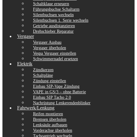
Schaltklaue erneuern
Führungsbuchse Schaltarm
Silentbuchsen wechseln
Silentbuchsen 1. Serie wechseln
Getriebe ausdistanzieren
Drehschieber Reparatur
Vergaser
Vergaser Ausbau
Vergaser überholen
Vespa Vergaser einstellen
Schwimmernadel ersetzen
Elektrik
Zündkerzen
Schaltpläne
Zündung einstellen
Einbau SIP-Vape Zündung
VAPE in GS/3 – ohne Batterie
Einbau SIP Tacho 2.0
Nachrüstung Lenkerendenblinker
Fahrwerk/Lenkung
Reifen montieren
Bremsen überholen
Lenksäule aufbauen
Vorderachse überholen
Tachoantrieb wechseln