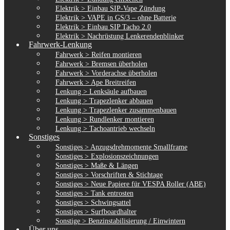
Elektrik > Einbau SIP-Vape Zündung
Elektrik > VAPE in GS/3 – ohne Batterie
Elektrik > Einbau SIP Tacho 2.0
Elektrik > Nachrüstung Lenkerendenblinker
Fahrwerk-Lenkung
Fahrwerk > Reifen montieren
Fahrwerk > Bremsen überholen
Fahrwerk > Vorderachse überholen
Fahrwerk > Ape Breitreifen
Lenkung > Lenksäule aufbauen
Lenkung > Trapezlenker abbauen
Lenkung > Trapezlenker zusammenbauen
Lenkung > Rundlenker montieren
Lenkung > Tachoantrieb wechseln
Sonstiges
Sonstiges > Anzugsdrehmomente Smallframe
Sonstiges > Explosionszeichnungen
Sonstiges > Maße & Längen
Sonstiges > Vorschriften & Stichtage
Sonstiges > Neue Papiere für VESPA Roller (ABE)
Sonstiges > Tank entrosten
Sonstiges > Schwingsattel
Sonstiges > Surfboardhalter
Sonstige > Benzinstabilisierung / Einwintern
Über uns