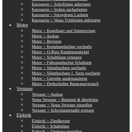
Karosserie > Schriftzüge anbringen
Karosserie > Sicken nacharbeiten
Karosserie > Spraydosen Lacktest
Karosserie > Vespa Trittleisten anbringen
Motor
Motor > Kugellager und Simmerringe
Motor > Ausbau
Motor > Revision
Motor > Kupplungsbeläge wechseln
Motor > O-Ring Kupplungsdeckel
Motor > Schaltklaue erneuern
Motor > Führungsbuchse Schaltarm
Motor > Silentbuchsen wechseln
Motor > Silentbuchsen 1. Serie wechseln
Motor > Getriebe ausdistanzieren
Motor > Drehschieber Reparaturversuch
Vergaser
Vergaser > Ausbau
Vespa Vergaser > Reinigen & überholen
Vergaser > Vespa Vergaser einstellen
Vergaser > Schwimmernadel ersetzen
Elektrik
Elektrik > Zündkerzen
Elektrik > Schaltpläne
Elektrik > Zündung einstellen