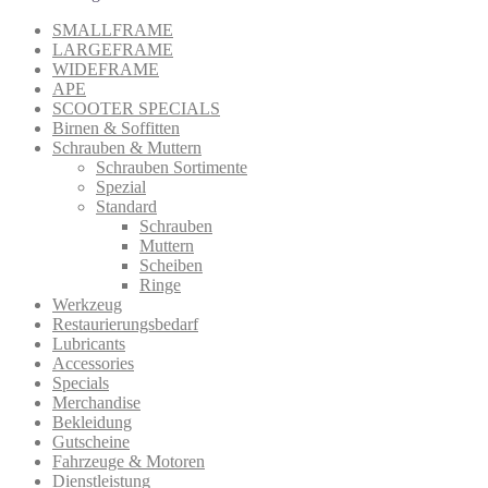
SMALLFRAME
LARGEFRAME
WIDEFRAME
APE
SCOOTER SPECIALS
Birnen & Soffitten
Schrauben & Muttern
Schrauben Sortimente
Spezial
Standard
Schrauben
Muttern
Scheiben
Ringe
Werkzeug
Restaurierungsbedarf
Lubricants
Accessories
Specials
Merchandise
Bekleidung
Gutscheine
Fahrzeuge & Motoren
Dienstleistung