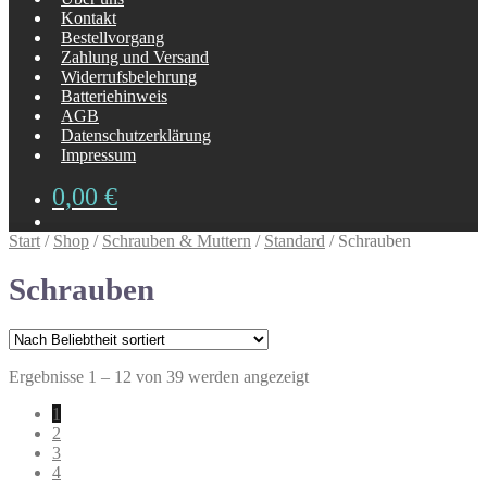
Kontakt
Bestellvorgang
Zahlung und Versand
Widerrufsbelehrung
Batteriehinweis
AGB
Datenschutzerklärung
Impressum
0,00
€
Start
/
Shop
/
Schrauben & Muttern
/
Standard
/
Schrauben
Schrauben
Nach
Ergebnisse 1 – 12 von 39 werden angezeigt
Beliebtheit
1
sortiert
2
3
4