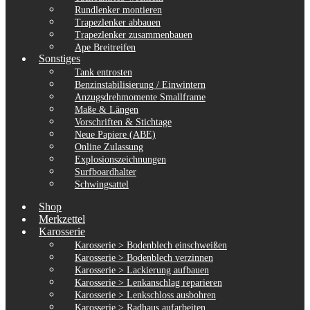
Rundlenker montieren
Trapezlenker abbauen
Trapezlenker zusammenbauen
Ape Breitreifen
Sonstiges
Tank entrosten
Benzinstabilisierung / Einwintern
Anzugsdrehmomente Smallframe
Maße & Längen
Vorschriften & Stichtage
Neue Papiere (ABE)
Online Zulassung
Explosionszeichnungen
Surfboardhalter
Schwingsattel
Shop
Merkzettel
Karosserie
Karosserie > Bodenblech einschweißen
Karosserie > Bodenblech verzinnen
Karosserie > Lackierung aufbauen
Karosserie > Lenkanschlag reparieren
Karosserie > Lenkschloss ausbohren
Karosserie > Radhaus aufarbeiten