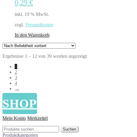
0,29
€
inkl. 19 % MwSt.
zzgl.
Versandkosten
In den Warenkorb
Nach
Ergebnisse 1 – 12 von 39 werden angezeigt
Beliebtheit
1
sortiert
2
3
4
→
SHOP
Mein Konto
Merkzettel
Suchen
Suchen
nach:
Produktkategorien