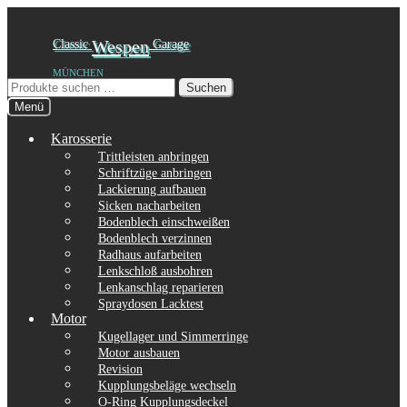
Zur
Zum
Classic
Wespen
Garage
Navigation
Inhalt
MÜNCHEN
springen
springen
Suchen
Suchen
nach:
Menü
Karosserie
Trittleisten anbringen
Schriftzüge anbringen
Lackierung aufbauen
Sicken nacharbeiten
Bodenblech einschweißen
Bodenblech verzinnen
Radhaus aufarbeiten
Lenkschloß ausbohren
Lenkanschlag reparieren
Spraydosen Lacktest
Motor
Kugellager und Simmerringe
Motor ausbauen
Revision
Kupplungsbeläge wechseln
O-Ring Kupplungsdeckel