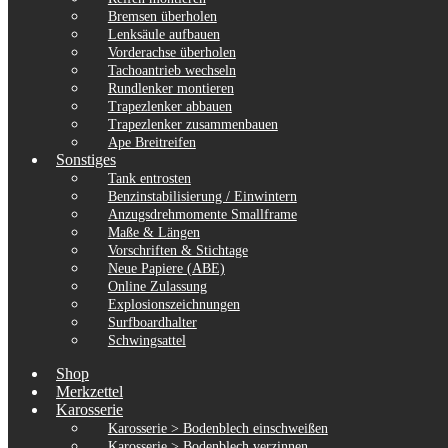
Bremsen überholen
Lenksäule aufbauen
Vorderachse überholen
Tachoantrieb wechseln
Rundlenker montieren
Trapezlenker abbauen
Trapezlenker zusammenbauen
Ape Breitreifen
Sonstiges
Tank entrosten
Benzinstabilisierung / Einwintern
Anzugsdrehmomente Smallframe
Maße & Längen
Vorschriften & Stichtage
Neue Papiere (ABE)
Online Zulassung
Explosionszeichnungen
Surfboardhalter
Schwingsattel
Shop
Merkzettel
Karosserie
Karosserie > Bodenblech einschweißen
Karosserie > Bodenblech verzinnen