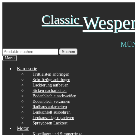
Zur
Zum
Classic
Wespe
Navigation
Inhalt
springen
springen
MÜ
Suchen
Suchen
nach:
Menü
Karosserie
Trittleisten anbringen
Schriftzüge anbringen
Lackierung aufbauen
Sicken nacharbeiten
Bodenblech einschweißen
Bodenblech verzinnen
Radhaus aufarbeiten
Lenkschloß ausbohren
Lenkanschlag reparieren
Spraydosen Lacktest
Motor
Kugellager und Simmerringe