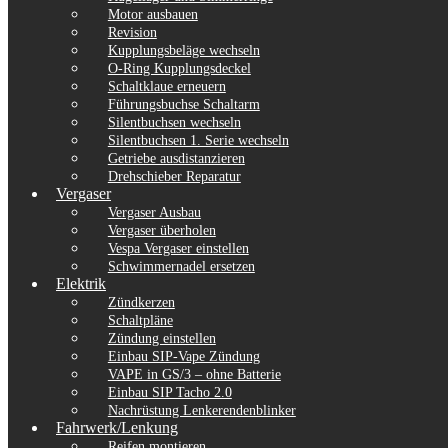
Motor ausbauen
Revision
Kupplungsbeläge wechseln
O-Ring Kupplungsdeckel
Schaltklaue erneuern
Führungsbuchse Schaltarm
Silentbuchsen wechseln
Silentbuchsen 1. Serie wechseln
Getriebe ausdistanzieren
Drehschieber Reparatur
Vergaser
Vergaser Ausbau
Vergaser überholen
Vespa Vergaser einstellen
Schwimmernadel ersetzen
Elektrik
Zündkerzen
Schaltpläne
Zündung einstellen
Einbau SIP-Vape Zündung
VAPE in GS/3 – ohne Batterie
Einbau SIP Tacho 2.0
Nachrüstung Lenkerendenblinker
Fahrwerk/Lenkung
Reifen montieren