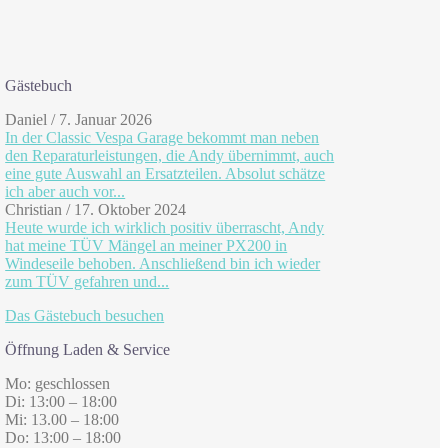
Gästebuch
Daniel
/
7. Januar 2026
In der Classic Vespa Garage bekommt man neben
den Reparaturleistungen, die Andy übernimmt, auch
eine gute Auswahl an Ersatzteilen. Absolut schätze
ich aber auch vor...
Christian
/
17. Oktober 2024
Heute wurde ich wirklich positiv überrascht, Andy
hat meine TÜV Mängel an meiner PX200 in
Windeseile behoben. Anschließend bin ich wieder
zum TÜV gefahren und...
Das Gästebuch besuchen
Öffnung Laden & Service
Mo: geschlossen
Di: 13:00 – 18:00
Mi: 13.00 – 18:00
Do: 13:00 – 18:00