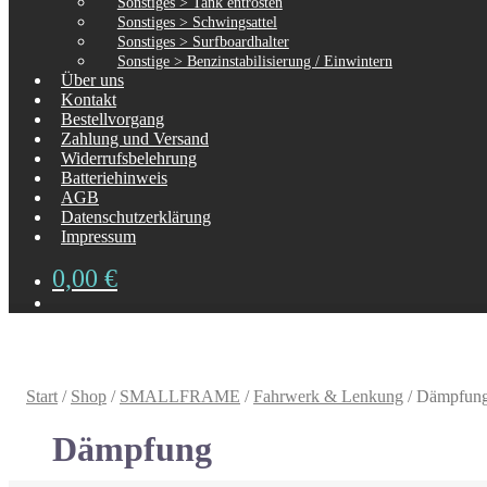
Sonstiges > Tank entrosten
Sonstiges > Schwingsattel
Sonstiges > Surfboardhalter
Sonstige > Benzinstabilisierung / Einwintern
Über uns
Kontakt
Bestellvorgang
Zahlung und Versand
Widerrufsbelehrung
Batteriehinweis
AGB
Datenschutzerklärung
Impressum
0,00
€
Start
/
Shop
/
SMALLFRAME
/
Fahrwerk & Lenkung
/
Dämpfun
Dämpfung