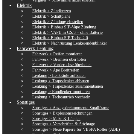
Vergaser > Schwimmernadel ersetzen
Elektrik
Elektrik > Zündkerzen
Elektrik > Schaltpläne
Elektrik > Zündung einstellen
Elektrik > Einbau SIP-Vape Zündung
Elektrik > VAPE in GS/3 – ohne Batterie
Elektrik > Einbau SIP Tacho 2.0
Elektrik > Nachrüstung Lenkerendenblinker
Fahrwerk-Lenkung
Fahrwerk > Reifen montieren
Fahrwerk > Bremsen überholen
Fahrwerk > Vorderachse überholen
Fahrwerk > Ape Breitreifen
Lenkung > Lenksäule aufbauen
Lenkung > Trapezlenker abbauen
Lenkung > Trapezlenker zusammenbauen
Lenkung > Rundlenker montieren
Lenkung > Tachoantrieb wechseln
Sonstiges
Sonstiges > Anzugsdrehmomente Smallframe
Sonstiges > Explosionszeichnungen
Sonstiges > Maße & Längen
Sonstiges > Vorschriften & Stichtage
Sonstiges > Neue Papiere für VESPA Roller (ABE)