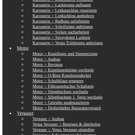
Karosserie > Lackierung aufbauen
Karosserie > Lenkanschlag reparieren
Karosserie > Lenkschloss ausbohren
Karosserie > Radhaus aufarbeiten
Karosserie > Schriftzüge anbringen
Karosserie > Sicken nacharbeiten
Karosserie > Spraydosen Lacktest
Karosserie > Vespa Trittleisten anbringen
Motor
Motor > Kugellager und Simmerringe
Motor > Ausbau
Motor > Revision
Motor > Kupplungsbeläge wechseln
Motor > O-Ring Kupplungsdeckel
Motor > Schaltklaue erneuern
Motor > Führungsbuchse Schaltarm
Motor > Silentbuchsen wechseln
Motor > Silentbuchsen 1. Serie wechseln
Motor > Getriebe ausdistanzieren
Motor > Drehschieber Reparaturversuch
Vergaser
Vergaser > Ausbau
Vespa Vergaser > Reinigen & überholen
Vergaser > Vespa Vergaser einstellen