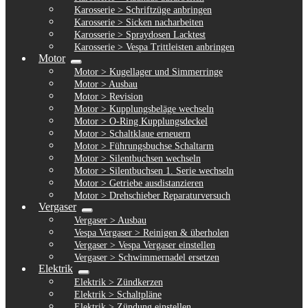
Karosserie > Schriftzüge anbringen
Karosserie > Sicken nacharbeiten
Karosserie > Spraydosen Lacktest
Karosserie > Vespa Trittleisten anbringen
Motor
Untermenü
Motor > Kugellager und Simmerringe
ausklappen
Motor > Ausbau
Motor > Revision
Motor > Kupplungsbeläge wechseln
Motor > O-Ring Kupplungsdeckel
Motor > Schaltklaue erneuern
Motor > Führungsbuchse Schaltarm
Motor > Silentbuchsen wechseln
Motor > Silentbuchsen 1. Serie wechseln
Motor > Getriebe ausdistanzieren
Motor > Drehschieber Reparaturversuch
Vergaser
Untermenü
Vergaser > Ausbau
ausklappen
Vespa Vergaser > Reinigen & überholen
Vergaser > Vespa Vergaser einstellen
Vergaser > Schwimmernadel ersetzen
Elektrik
Untermenü
Elektrik > Zündkerzen
ausklappen
Elektrik > Schaltpläne
Elektrik > Zündung einstellen