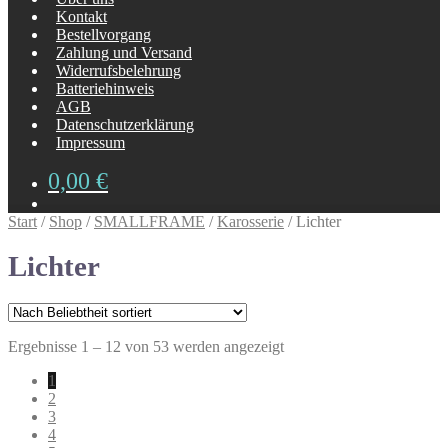
Kontakt
Bestellvorgang
Zahlung und Versand
Widerrufsbelehrung
Batteriehinweis
AGB
Datenschutzerklärung
Impressum
0,00
€
Start
/
Shop
/
SMALLFRAME
/
Karosserie
/
Lichter
Lichter
Nach
Ergebnisse 1 – 12 von 53 werden angezeigt
Beliebtheit
1
sortiert
2
3
4