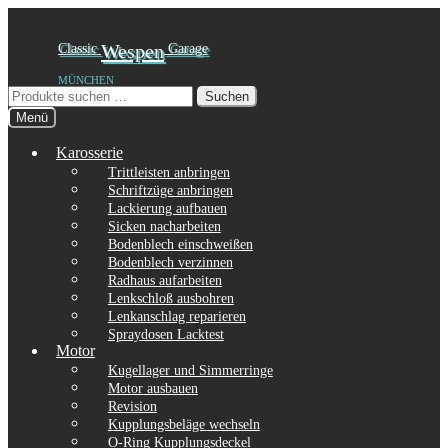
Zur
Zum
Classic
Wespen
Garage
Navigation
Inhalt
MÜNCHEN
springen
springen
Suchen
Suchen
nach:
Menü
Karosserie
Trittleisten anbringen
Schriftzüge anbringen
Lackierung aufbauen
Sicken nacharbeiten
Bodenblech einschweißen
Bodenblech verzinnen
Radhaus aufarbeiten
Lenkschloß ausbohren
Lenkanschlag reparieren
Spraydosen Lacktest
Motor
Kugellager und Simmerringe
Motor ausbauen
Revision
Kupplungsbeläge wechseln
O-Ring Kupplungsdeckel