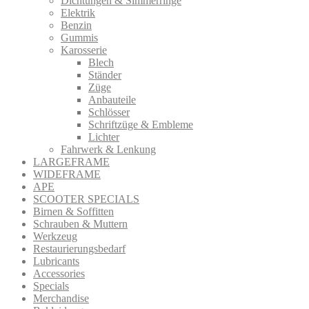
Dichtungen & Simmerringe
Elektrik
Benzin
Gummis
Karosserie
Blech
Ständer
Züge
Anbauteile
Schlösser
Schriftzüge & Embleme
Lichter
Fahrwerk & Lenkung
LARGEFRAME
WIDEFRAME
APE
SCOOTER SPECIALS
Birnen & Soffitten
Schrauben & Muttern
Werkzeug
Restaurierungsbedarf
Lubricants
Accessories
Specials
Merchandise