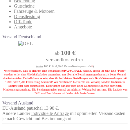
Bekleidung
Gutscheine
Fahrzeuge & Motoren
Dienstleistung
Off-Topic
Angebote
Versand Deutschland
100 €
ab
versandkostenfrei.
(
unter
100 € für 6,90 € Versandkostenpauschale
*
)
*bitte beachten, dass es sich um eine Versandkosten
PAUSCHALE
handelt, sprich ihr zahlt kein "Porto",
sondern es ist eine Mischkalkulation unserseites, um über alle Bestellungen gesehen nicht beim Versand
draufzubezahlen. Deshalb kann es sein, dass ihr bei kleinen Bestellungen auch Briefe/Warensendungen mit
1,80€ oder 2,70€ Frankierung bekommt! Wir "verdienen" hier nichts am Versand, sondern tendieren in
Summe eher dazu draufzulegen. Dafür haben wir aber auch keine Mindestbestellmenge oder einen
Mindermengenzuschlag. Die Sendungen gehen normal am nächsten Werktag bei uns raus. Die Laufzeit von
DHL und Post können wir leider nicht beeinflussen.
Versand Ausland
EU-Ausland pauschal 13,90 €.
Andere Länder
individuelle Anfrage
mit optimierten Versandkosten
je nach Gewicht und Bestimmungsort.