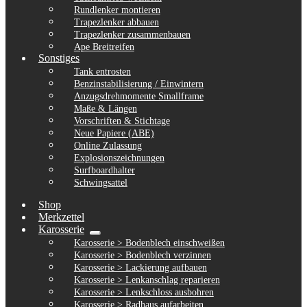
Rundlenker montieren
Trapezlenker abbauen
Trapezlenker zusammenbauen
Ape Breitreifen
Sonstiges
Tank entrosten
Benzinstabilisierung / Einwintern
Anzugsdrehmomente Smallframe
Maße & Längen
Vorschriften & Stichtage
Neue Papiere (ABE)
Online Zulassung
Explosionszeichnungen
Surfboardhalter
Schwingsattel
Shop
Merkzettel
Karosserie
Untermenü
Karosserie > Bodenblech einschweißen
ausklappen
Karosserie > Bodenblech verzinnen
Karosserie > Lackierung aufbauen
Karosserie > Lenkanschlag reparieren
Karosserie > Lenkschloss ausbohren
Karosserie > Radhaus aufarbeiten