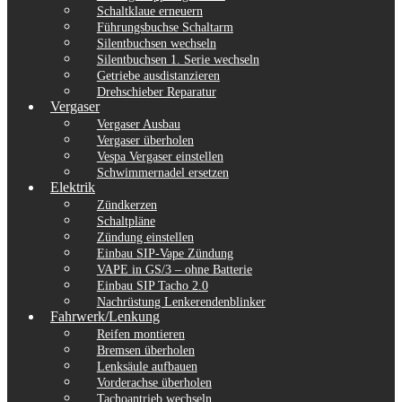
Schaltklaue erneuern
Führungsbuchse Schaltarm
Silentbuchsen wechseln
Silentbuchsen 1. Serie wechseln
Getriebe ausdistanzieren
Drehschieber Reparatur
Vergaser
Vergaser Ausbau
Vergaser überholen
Vespa Vergaser einstellen
Schwimmernadel ersetzen
Elektrik
Zündkerzen
Schaltpläne
Zündung einstellen
Einbau SIP-Vape Zündung
VAPE in GS/3 – ohne Batterie
Einbau SIP Tacho 2.0
Nachrüstung Lenkerendenblinker
Fahrwerk/Lenkung
Reifen montieren
Bremsen überholen
Lenksäule aufbauen
Vorderachse überholen
Tachoantrieb wechseln