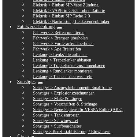
Elektrik > Einbau SIP-Vape Zündung
Elektrik > VAPE in GS/3 – ohne Batterie
Elektrik > Einbau SIP Tacho 2.0
Elektrik > Nachrüstung Lenkerendenblinker
Fahrwerk-Lenkung
Untermenü
Fahrwerk > Reifen montieren
ausklappen
Fahrwerk > Bremsen überholen
Fahrwerk > Vorderachse überholen
Fahrwerk > Ape Breitreifen
Lenkung > Lenksäule aufbauen
Lenkung > Trapezlenker abbauen
Lenkung > Trapezlenker zusammenbauen
Lenkung > Rundlenker montieren
Lenkung > Tachoantrieb wechseln
Sonstiges
Untermenü
Sonstiges > Anzugsdrehmomente Smallframe
ausklappen
Sonstiges > Explosionszeichnungen
Sonstiges > Maße & Längen
Sonstiges > Vorschriften & Stichtage
Sonstiges > Neue Papiere für VESPA Roller (ABE)
Sonstiges > Tank entrosten
Sonstiges > Schwingsattel
Sonstiges > Surfboardhalter
Sonstige > Benzinstabilisierung / Einwintern
Über uns