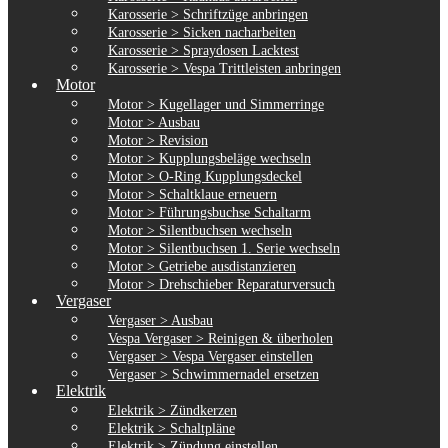
Karosserie > Schriftzüge anbringen
Karosserie > Sicken nacharbeiten
Karosserie > Spraydosen Lacktest
Karosserie > Vespa Trittleisten anbringen
Motor
Motor > Kugellager und Simmerringe
Motor > Ausbau
Motor > Revision
Motor > Kupplungsbeläge wechseln
Motor > O-Ring Kupplungsdeckel
Motor > Schaltklaue erneuern
Motor > Führungsbuchse Schaltarm
Motor > Silentbuchsen wechseln
Motor > Silentbuchsen 1. Serie wechseln
Motor > Getriebe ausdistanzieren
Motor > Drehschieber Reparaturversuch
Vergaser
Vergaser > Ausbau
Vespa Vergaser > Reinigen & überholen
Vergaser > Vespa Vergaser einstellen
Vergaser > Schwimmernadel ersetzen
Elektrik
Elektrik > Zündkerzen
Elektrik > Schaltpläne
Elektrik > Zündung einstellen