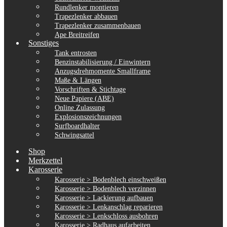
Rundlenker montieren
Trapezlenker abbauen
Trapezlenker zusammenbauen
Ape Breitreifen
Sonstiges
Tank entrosten
Benzinstabilisierung / Einwintern
Anzugsdrehmomente Smallframe
Maße & Längen
Vorschriften & Stichtage
Neue Papiere (ABE)
Online Zulassung
Explosionszeichnungen
Surfboardhalter
Schwingsattel
Shop
Merkzettel
Karosserie
Karosserie > Bodenblech einschweißen
Karosserie > Bodenblech verzinnen
Karosserie > Lackierung aufbauen
Karosserie > Lenkanschlag reparieren
Karosserie > Lenkschloss ausbohren
Karosserie > Radhaus aufarbeiten