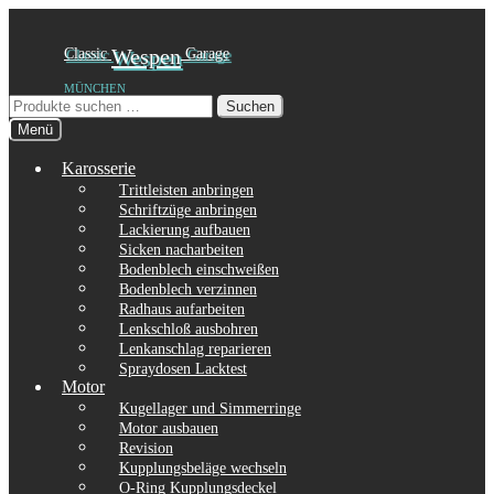
Zur
Zum
Classic
Wespen
Garage
Navigation
Inhalt
MÜNCHEN
springen
springen
Suchen
Suchen
nach:
Menü
Karosserie
Trittleisten anbringen
Schriftzüge anbringen
Lackierung aufbauen
Sicken nacharbeiten
Bodenblech einschweißen
Bodenblech verzinnen
Radhaus aufarbeiten
Lenkschloß ausbohren
Lenkanschlag reparieren
Spraydosen Lacktest
Motor
Kugellager und Simmerringe
Motor ausbauen
Revision
Kupplungsbeläge wechseln
O-Ring Kupplungsdeckel