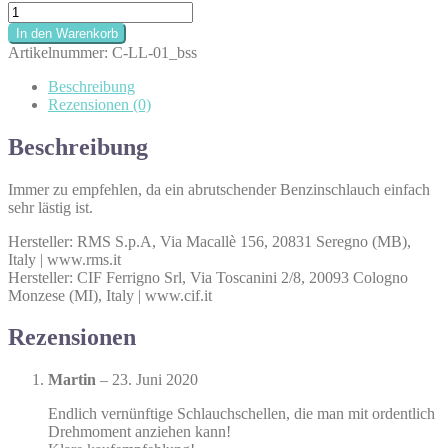
Benzinschlauchschelle
|
In den Warenkorb
12-
Artikelnummer:
C-LL-01_bss
14mm
Menge
Beschreibung
Rezensionen (0)
Beschreibung
Immer zu empfehlen, da ein abrutschender Benzinschlauch einfach
sehr lästig ist.
Hersteller: RMS S.p.A, Via Macallè 156, 20831 Seregno (MB),
Italy | www.rms.it
Hersteller: CIF Ferrigno Srl, Via Toscanini 2/8, 20093 Cologno
Monzese (MI), Italy | www.cif.it
Rezensionen
Martin
–
23. Juni 2020
Endlich vernünftige Schlauchschellen, die man mit ordentlich
Drehmoment anziehen kann!