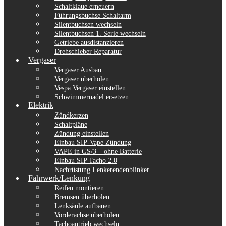
Schaltklaue erneuern
Führungsbuchse Schaltarm
Silentbuchsen wechseln
Silentbuchsen 1. Serie wechseln
Getriebe ausdistanzieren
Drehschieber Reparatur
Vergaser
Vergaser Ausbau
Vergaser überholen
Vespa Vergaser einstellen
Schwimmernadel ersetzen
Elektrik
Zündkerzen
Schaltpläne
Zündung einstellen
Einbau SIP-Vape Zündung
VAPE in GS/3 – ohne Batterie
Einbau SIP Tacho 2.0
Nachrüstung Lenkerendenblinker
Fahrwerk/Lenkung
Reifen montieren
Bremsen überholen
Lenksäule aufbauen
Vorderachse überholen
Tachoantrieb wechseln