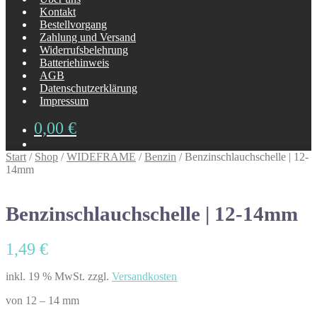
Kontakt
Bestellvorgang
Zahlung und Versand
Widerrufsbelehrung
Batteriehinweis
AGB
Datenschutzerklärung
Impressum
0,00
€
Start
/
Shop
/
WIDEFRAME
/
Benzin
/
Benzinschlauchschelle | 12-
14mm
Benzinschlauchschelle | 12-14mm
1,49
€
inkl. 19 % MwSt.
zzgl.
Versandkosten
von 12 – 14 mm