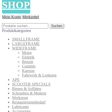
SHOP
Mein Konto
Merkzettel
Suchen
Suchen
nach:
Produktkategorien
SMALLFRAME
LARGEFRAME
WIDEFRAME
Motor
Elektrik
Benzin
Gummis
Karosse
Fahrwerk & Lenkung
APE
SCOOTER SPECIALS
Birnen & Soffitten
Schrauben & Muttern
Werkzeug
Restaurierungsbedarf
Lubricants
Accessories