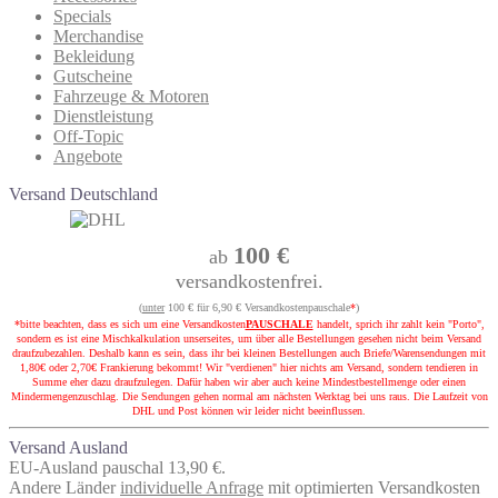
Specials
Merchandise
Bekleidung
Gutscheine
Fahrzeuge & Motoren
Dienstleistung
Off-Topic
Angebote
Versand Deutschland
100 €
ab
versandkostenfrei.
(
unter
100 € für 6,90 € Versandkostenpauschale
*
)
*bitte beachten, dass es sich um eine Versandkosten
PAUSCHALE
handelt, sprich ihr zahlt kein "Porto",
sondern es ist eine Mischkalkulation unserseites, um über alle Bestellungen gesehen nicht beim Versand
draufzubezahlen. Deshalb kann es sein, dass ihr bei kleinen Bestellungen auch Briefe/Warensendungen mit
1,80€ oder 2,70€ Frankierung bekommt! Wir "verdienen" hier nichts am Versand, sondern tendieren in
Summe eher dazu draufzulegen. Dafür haben wir aber auch keine Mindestbestellmenge oder einen
Mindermengenzuschlag. Die Sendungen gehen normal am nächsten Werktag bei uns raus. Die Laufzeit von
DHL und Post können wir leider nicht beeinflussen.
Versand Ausland
EU-Ausland pauschal 13,90 €.
Andere Länder
individuelle Anfrage
mit optimierten Versandkosten