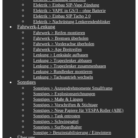
Elektrik > Einbau SIP-Vape Zündung
Elektrik > VAPE in GS/3 – ohne Batterie
Elektrik > Einbau SIP Tacho 2.0
Elektrik > Nachrüstung Lenkerendenblinker
Fahrwerk-Lenkung
Fahrwerk > Reifen montieren
Fahrwerk > Bremsen überholen
Fahrwerk > Vorderachse überholen
Fahrwerk > Ape Breitreifen
Lenkung > Lenksäule aufbauen
Lenkung > Trapezlenker abbauen
Lenkung > Trapezlenker zusammenbauen
Lenkung > Rundlenker montieren
Lenkung > Tachoantrieb wechseln
Sonstiges
Sonstiges > Anzugsdrehmomente Smallframe
Sonstiges > Explosionszeichnungen
Sonstiges > Maße & Längen
Sonstiges > Vorschriften & Stichtage
Sonstiges > Neue Papiere für VESPA Roller (ABE)
Sonstiges > Tank entrosten
Sonstiges > Schwingsattel
Sonstiges > Surfboardhalter
Sonstige > Benzinstabilisierung / Einwintern
Über uns