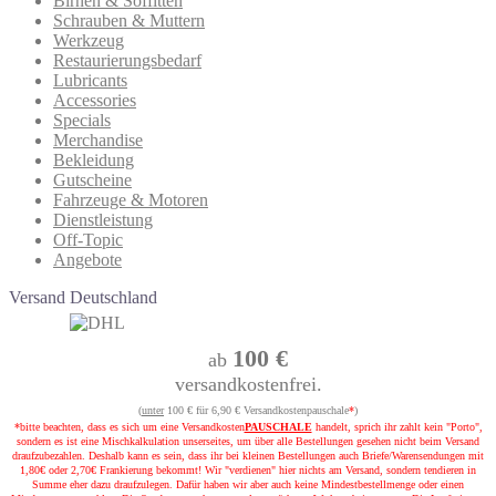
Birnen & Soffitten
Schrauben & Muttern
Werkzeug
Restaurierungsbedarf
Lubricants
Accessories
Specials
Merchandise
Bekleidung
Gutscheine
Fahrzeuge & Motoren
Dienstleistung
Off-Topic
Angebote
Versand Deutschland
100 €
ab
versandkostenfrei.
(
unter
100 € für 6,90 € Versandkostenpauschale
*
)
*bitte beachten, dass es sich um eine Versandkosten
PAUSCHALE
handelt, sprich ihr zahlt kein "Porto",
sondern es ist eine Mischkalkulation unserseites, um über alle Bestellungen gesehen nicht beim Versand
draufzubezahlen. Deshalb kann es sein, dass ihr bei kleinen Bestellungen auch Briefe/Warensendungen mit
1,80€ oder 2,70€ Frankierung bekommt! Wir "verdienen" hier nichts am Versand, sondern tendieren in
Summe eher dazu draufzulegen. Dafür haben wir aber auch keine Mindestbestellmenge oder einen