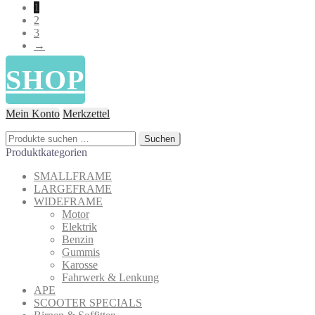
1
sortiert
2
3
→
SHOP
Mein Konto
Merkzettel
Suchen
Suchen
nach:
Produktkategorien
SMALLFRAME
LARGEFRAME
WIDEFRAME
Motor
Elektrik
Benzin
Gummis
Karosse
Fahrwerk & Lenkung
APE
SCOOTER SPECIALS