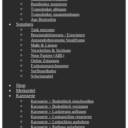
Rundlenker montieren
Trapezlenker abbauen
Trapezlenker zusammenbauen
Ape Breitreifen
Sonstiges
Tank entrosten
Benzinstabilisierung / Einwintern
Anzugsdrehmomente Smallframe
Maße & Längen
Vorschriften & Stichtage
Neue Papiere (ABE)
Online Zulassung
Explosionszeichnungen
Surfboardhalter
Schwingsattel
Shop
Merkzettel
Karosserie
Karosserie > Bodenblech einschweißen
Karosserie > Bodenblech verzinnen
Karosserie > Lackierung aufbauen
Karosserie > Lenkanschlag reparieren
Karosserie > Lenkschloss ausbohren
Karosserie > Radhaus aufarbeiten