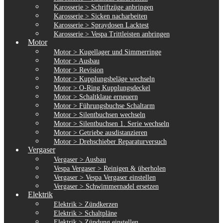
Karosserie > Schriftzüge anbringen
Karosserie > Sicken nacharbeiten
Karosserie > Spraydosen Lacktest
Karosserie > Vespa Trittleisten anbringen
Motor
Motor > Kugellager und Simmerringe
Motor > Ausbau
Motor > Revision
Motor > Kupplungsbeläge wechseln
Motor > O-Ring Kupplungsdeckel
Motor > Schaltklaue erneuern
Motor > Führungsbuchse Schaltarm
Motor > Silentbuchsen wechseln
Motor > Silentbuchsen 1. Serie wechseln
Motor > Getriebe ausdistanzieren
Motor > Drehschieber Reparaturversuch
Vergaser
Vergaser > Ausbau
Vespa Vergaser > Reinigen & überholen
Vergaser > Vespa Vergaser einstellen
Vergaser > Schwimmernadel ersetzen
Elektrik
Elektrik > Zündkerzen
Elektrik > Schaltpläne
Elektrik > Zündung einstellen