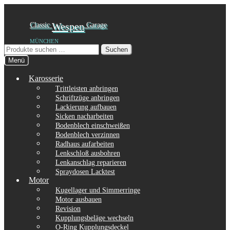
Zur
Zum
Classic
Wespen
Garage
Navigation
Inhalt
MÜNCHEN
springen
springen
Suchen
Suchen
nach:
Menü
Karosserie
Trittleisten anbringen
Schriftzüge anbringen
Lackierung aufbauen
Sicken nacharbeiten
Bodenblech einschweißen
Bodenblech verzinnen
Radhaus aufarbeiten
Lenkschloß ausbohren
Lenkanschlag reparieren
Spraydosen Lacktest
Motor
Kugellager und Simmerringe
Motor ausbauen
Revision
Kupplungsbeläge wechseln
O-Ring Kupplungsdeckel