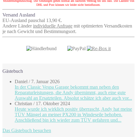
Mindermengenzuschlag. Die Sendungen gehen normal am nächsten Werktag bei uns raus. Die Laufzeit von
DHL und Post können wir leider nicht beeinflussen.
Versand Ausland
EU-Ausland pauschal 13,90 €.
Andere Länder
individuelle Anfrage
mit optimierten Versandkosten
je nach Gewicht und Bestimmungsort.
Gästebuch
Daniel
/
7. Januar 2026
In der Classic Vespa Garage bekommt man neben den
Reparaturleistungen, die Andy übernimmt, auch eine gute
Auswahl an Ersatzteilen. Absolut schätze ich aber auch vor...
Christian
/
17. Oktober 2024
Heute wurde ich wirklich positiv überrascht, Andy hat meine
TÜV Mängel an meiner PX200 in Windeseile behoben.
Anschließend bin ich wieder zum TÜV gefahren und...
Das Gästebuch besuchen