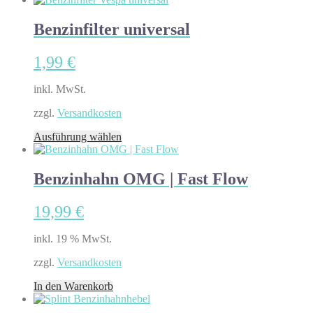
Benzinfilter universal
1,99
€
inkl. MwSt.
zzgl.
Versandkosten
Dieses
Ausführung wählen
Produkt
weist
mehrere
Benzinhahn OMG | Fast Flow
Varianten
auf.
19,99
€
Die
Optionen
können
inkl. 19 % MwSt.
auf
der
zzgl.
Versandkosten
Produktseite
In den Warenkorb
gewählt
werden