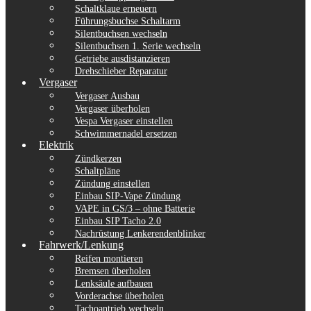
Schaltklaue erneuern
Führungsbuchse Schaltarm
Silentbuchsen wechseln
Silentbuchsen 1. Serie wechseln
Getriebe ausdistanzieren
Drehschieber Reparatur
Vergaser
Vergaser Ausbau
Vergaser überholen
Vespa Vergaser einstellen
Schwimmernadel ersetzen
Elektrik
Zündkerzen
Schaltpläne
Zündung einstellen
Einbau SIP-Vape Zündung
VAPE in GS/3 – ohne Batterie
Einbau SIP Tacho 2.0
Nachrüstung Lenkerendenblinker
Fahrwerk/Lenkung
Reifen montieren
Bremsen überholen
Lenksäule aufbauen
Vorderachse überholen
Tachoantrieb wechseln