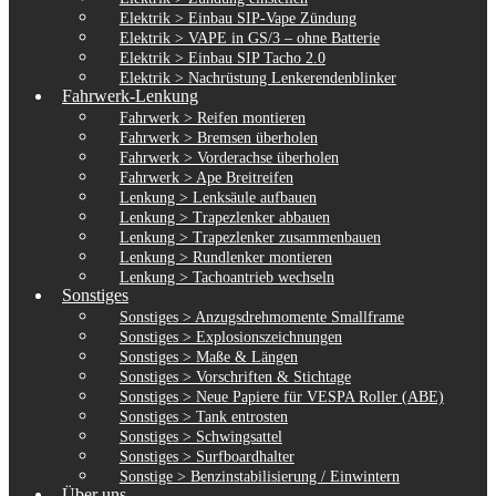
Elektrik > Einbau SIP-Vape Zündung
Elektrik > VAPE in GS/3 – ohne Batterie
Elektrik > Einbau SIP Tacho 2.0
Elektrik > Nachrüstung Lenkerendenblinker
Fahrwerk-Lenkung
Fahrwerk > Reifen montieren
Fahrwerk > Bremsen überholen
Fahrwerk > Vorderachse überholen
Fahrwerk > Ape Breitreifen
Lenkung > Lenksäule aufbauen
Lenkung > Trapezlenker abbauen
Lenkung > Trapezlenker zusammenbauen
Lenkung > Rundlenker montieren
Lenkung > Tachoantrieb wechseln
Sonstiges
Sonstiges > Anzugsdrehmomente Smallframe
Sonstiges > Explosionszeichnungen
Sonstiges > Maße & Längen
Sonstiges > Vorschriften & Stichtage
Sonstiges > Neue Papiere für VESPA Roller (ABE)
Sonstiges > Tank entrosten
Sonstiges > Schwingsattel
Sonstiges > Surfboardhalter
Sonstige > Benzinstabilisierung / Einwintern
Über uns