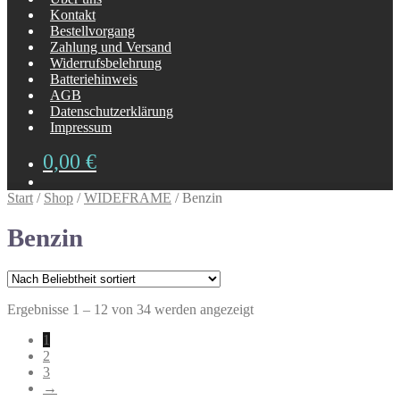
Kontakt
Bestellvorgang
Zahlung und Versand
Widerrufsbelehrung
Batteriehinweis
AGB
Datenschutzerklärung
Impressum
0,00
€
Start
/
Shop
/
WIDEFRAME
/
Benzin
Benzin
Nach
Ergebnisse 1 – 12 von 34 werden angezeigt
Beliebtheit
1
sortiert
2
3
→