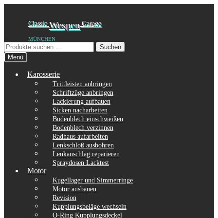
Zur
Zum
Classic
Wespen
Garage
Navigation
Inhalt
MÜNCHEN
springen
springen
Suchen
Suchen
nach:
Menü
Karosserie
Trittleisten anbringen
Schriftzüge anbringen
Lackierung aufbauen
Sicken nacharbeiten
Bodenblech einschweißen
Bodenblech verzinnen
Radhaus aufarbeiten
Lenkschloß ausbohren
Lenkanschlag reparieren
Spraydosen Lacktest
Motor
Kugellager und Simmerringe
Motor ausbauen
Revision
Kupplungsbeläge wechseln
O-Ring Kupplungsdeckel