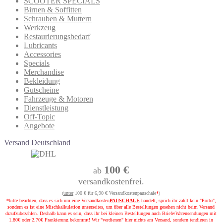
SCOOTER SPECIALS
Birnen & Soffitten
Schrauben & Muttern
Werkzeug
Restaurierungsbedarf
Lubricants
Accessories
Specials
Merchandise
Bekleidung
Gutscheine
Fahrzeuge & Motoren
Dienstleistung
Off-Topic
Angebote
Versand Deutschland
100 €
ab
versandkostenfrei.
(
unter
100 € für 6,90 € Versandkostenpauschale
*
)
*bitte beachten, dass es sich um eine Versandkosten
PAUSCHALE
handelt, sprich ihr zahlt kein "Porto",
sondern es ist eine Mischkalkulation unserseites, um über alle Bestellungen gesehen nicht beim Versand
draufzubezahlen. Deshalb kann es sein, dass ihr bei kleinen Bestellungen auch Briefe/Warensendungen mit
1,80€ oder 2,70€ Frankierung bekommt! Wir "verdienen" hier nichts am Versand, sondern tendieren in