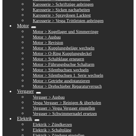
Karosserie > Schriftzüge anbringen
Karosserie > Sicken nacharbeiten
Karosserie > Spraydosen Lacktest
Karosserie > Vespa Trittleisten anbringen
Motor
Untermenü
Motor > Kugellager und Simmerringe
ausklappen
Motor > Ausbau
Motor > Revision
Motor > Kupplungsbeläge wechseln
Motor > O-Ring Kupplungsdeckel
Motor > Schaltklaue erneuern
Motor > Führungsbuchse Schaltarm
Motor > Silentbuchsen wechseln
Motor > Silentbuchsen 1. Serie wechseln
Motor > Getriebe ausdistanzieren
Motor > Drehschieber Reparaturversuch
Vergaser
Untermenü
Vergaser > Ausbau
ausklappen
Vespa Vergaser > Reinigen & überholen
Vergaser > Vespa Vergaser einstellen
Vergaser > Schwimmernadel ersetzen
Elektrik
Untermenü
Elektrik > Zündkerzen
ausklappen
Elektrik > Schaltpläne
Elektrik > Zündung einstellen