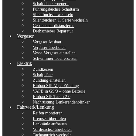
Schaltklaue erneuern
Führungsbuchse Schaltarm
Silentbuchsen wechseln
Silentbuchsen 1. Serie wechseln
Getriebe ausdistanzieren
Drehschieber Reparatur
Vergaser
Vergaser Ausbau
Vergaser überholen
Vespa Vergaser einstellen
Schwimmernadel ersetzen
Elektrik
Zündkerzen
Schaltpläne
Zündung einstellen
Einbau SIP-Vape Zündung
VAPE in GS/3 – ohne Batterie
Einbau SIP Tacho 2.0
Nachrüstung Lenkerendenblinker
Fahrwerk/Lenkung
Reifen montieren
Bremsen überholen
Lenksäule aufbauen
Vorderachse überholen
Tachoantrieb wechseln