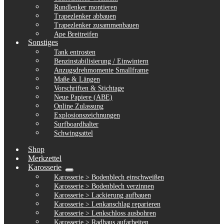
Rundlenker montieren
Trapezlenker abbauen
Trapezlenker zusammenbauen
Ape Breitreifen
Sonstiges
Tank entrosten
Benzinstabilisierung / Einwintern
Anzugsdrehmomente Smallframe
Maße & Längen
Vorschriften & Stichtage
Neue Papiere (ABE)
Online Zulassung
Explosionszeichnungen
Surfboardhalter
Schwingsattel
Shop
Merkzettel
Karosserie
Untermenü
Karosserie > Bodenblech einschweißen
ausklappen
Karosserie > Bodenblech verzinnen
Karosserie > Lackierung aufbauen
Karosserie > Lenkanschlag reparieren
Karosserie > Lenkschloss ausbohren
Karosserie > Radhaus aufarbeiten