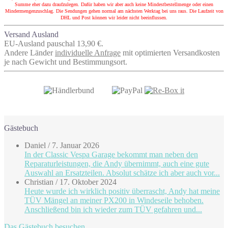
Summe eher dazu draufzulegen. Dafür haben wir aber auch keine Mindestbestellmenge oder einen
Mindermengenzuschlag. Die Sendungen gehen normal am nächsten Werktag bei uns raus. Die Laufzeit von
DHL und Post können wir leider nicht beeinflussen.
Versand Ausland
EU-Ausland pauschal 13,90 €.
Andere Länder
individuelle Anfrage
mit optimierten Versandkosten
je nach Gewicht und Bestimmungsort.
Gästebuch
Daniel
/
7. Januar 2026
In der Classic Vespa Garage bekommt man neben den
Reparaturleistungen, die Andy übernimmt, auch eine gute
Auswahl an Ersatzteilen. Absolut schätze ich aber auch vor...
Christian
/
17. Oktober 2024
Heute wurde ich wirklich positiv überrascht, Andy hat meine
TÜV Mängel an meiner PX200 in Windeseile behoben.
Anschließend bin ich wieder zum TÜV gefahren und...
Das Gästebuch besuchen