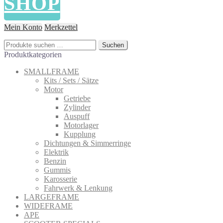
SHOP
Mein Konto
Merkzettel
Suchen
Suchen
nach:
Produktkategorien
SMALLFRAME
Kits / Sets / Sätze
Motor
Getriebe
Zylinder
Auspuff
Motorlager
Kupplung
Dichtungen & Simmerringe
Elektrik
Benzin
Gummis
Karosserie
Fahrwerk & Lenkung
LARGEFRAME
WIDEFRAME
APE