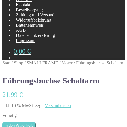
Kontakt
Bestellvorgang
Zahlung und Versand
Widerrufsbelehrung
Batteriehinweis
AGB
Datenschutzerklärung
Impressum
0,00
€
Start
/
Shop
/
SMALLFRAME
/
Motor
/
Führungsbuchse Schaltarm
Führungsbuchse Schaltarm
21,99
€
inkl. 19 % MwSt.
zzgl.
Versandkosten
Vorrätig
Führungsbuchse
In den Warenkorb