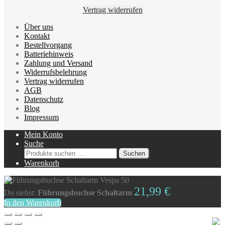
Vertrag widerrufen
Über uns
Kontakt
Bestellvorgang
Batteriehinweis
Zahlung und Versand
Widerrufsbelehrung
Vertrag widerrufen
AGB
Datenschutz
Blog
Impressum
Mein Konto
Suche
Suchen
Suchen
nach:
Warenkorb
21,99
€
Du siehst:
Führungsbuchse Schaltarm
In den Warenkorb