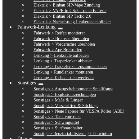
Elektrik > Einbau SIP-Vape Zündung
Elektrik > VAPE in GS/3 – ohne Batterie
Elektrik > Einbau SIP Tacho 2.0
Elektrik > Nachrüstung Lenkerendenblinker
Fahrwerk-Lenkung
Untermenü
Fahrwerk > Reifen montieren
ausklappen
Fahrwerk > Bremsen überholen
Fahrwerk > Vorderachse überholen
Fahrwerk > Ape Breitreifen
Lenkung > Lenksäule aufbauen
Lenkung > Trapezlenker abbauen
Lenkung > Trapezlenker zusammenbauen
Lenkung > Rundlenker montieren
Lenkung > Tachoantrieb wechseln
Sonstiges
Untermenü
Sonstiges > Anzugsdrehmomente Smallframe
ausklappen
Sonstiges > Explosionszeichnungen
Sonstiges > Maße & Längen
Sonstiges > Vorschriften & Stichtage
Sonstiges > Neue Papiere für VESPA Roller (ABE)
Sonstiges > Tank entrosten
Sonstiges > Schwingsattel
Sonstiges > Surfboardhalter
Sonstige > Benzinstabilisierung / Einwintern
Über uns