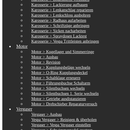
Karosserie > Lackierung aufbauen
Karosserie > Lenkanschlag reparieren
Karosserie > Lenkschloss ausbohren
Karosserie > Radhaus aufarbeiten
Karosserie > Schriftzüge anbringen
Karosserie > Sicken nacharbeiten
Karosserie > Spraydosen Lacktest
Karosserie > Vespa Trittleisten anbringen
Motor
Motor > Kugellager und Simmerringe
Motor > Ausbau
Motor > Revision
Motor > Kupplungsbeläge wechseln
Motor > O-Ring Kupplungsdeckel
Motor > Schaltklaue erneuern
Motor > Führungsbuchse Schaltarm
Motor > Silentbuchsen wechseln
Motor > Silentbuchsen 1. Serie wechseln
Motor > Getriebe ausdistanzieren
Motor > Drehschieber Reparaturversuch
Vergaser
Vergaser > Ausbau
Vespa Vergaser > Reinigen & überholen
Vergaser > Vespa Vergaser einstellen