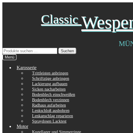
Zur
Zum
Classic
Wespe
Navigation
Inhalt
springen
springen
MÜ
Suchen
Suchen
nach:
Menü
Karosserie
Trittleisten anbringen
Schriftzüge anbringen
Lackierung aufbauen
Sicken nacharbeiten
Bodenblech einschweißen
Bodenblech verzinnen
Radhaus aufarbeiten
Lenkschloß ausbohren
Lenkanschlag reparieren
Spraydosen Lacktest
Motor
Kugellager und Simmerringe