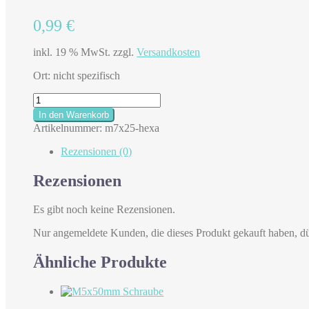
0,99
€
inkl. 19 % MwSt.
zzgl.
Versandkosten
Ort: nicht spezifisch
M7
x
In den Warenkorb
25
Artikelnummer:
m7x25-hexa
mm
Sechskant
Rezensionen (0)
Menge
Rezensionen
Es gibt noch keine Rezensionen.
Nur angemeldete Kunden, die dieses Produkt gekauft haben, d
Ähnliche Produkte