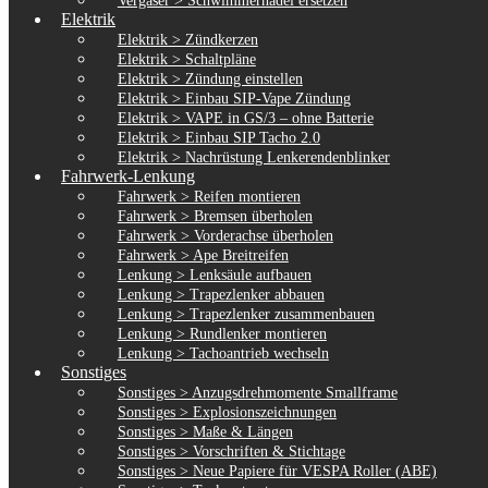
Vergaser > Schwimmernadel ersetzen
Elektrik
Elektrik > Zündkerzen
Elektrik > Schaltpläne
Elektrik > Zündung einstellen
Elektrik > Einbau SIP-Vape Zündung
Elektrik > VAPE in GS/3 – ohne Batterie
Elektrik > Einbau SIP Tacho 2.0
Elektrik > Nachrüstung Lenkerendenblinker
Fahrwerk-Lenkung
Fahrwerk > Reifen montieren
Fahrwerk > Bremsen überholen
Fahrwerk > Vorderachse überholen
Fahrwerk > Ape Breitreifen
Lenkung > Lenksäule aufbauen
Lenkung > Trapezlenker abbauen
Lenkung > Trapezlenker zusammenbauen
Lenkung > Rundlenker montieren
Lenkung > Tachoantrieb wechseln
Sonstiges
Sonstiges > Anzugsdrehmomente Smallframe
Sonstiges > Explosionszeichnungen
Sonstiges > Maße & Längen
Sonstiges > Vorschriften & Stichtage
Sonstiges > Neue Papiere für VESPA Roller (ABE)