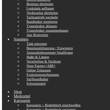
Bremsen überholen
Lenksäule aufbauen
Vorderachse überholen
Tachoantrieb wechseln
Rundlenker montieren
Trapezlenker abbauen
Trapezlenker zusammenbauen
Ape Breitreifen
Sonstiges
Tank entrosten
Benzinstabilisierung / Einwintern
Anzugsdrehmomente Smallframe
Maße & Längen
Vorschriften & Stichtage
Neue Papiere (ABE)
Online Zulassung
Explosionszeichnungen
Surfboardhalter
Schwingsattel
Shop
Merkzettel
Karosserie
Karosserie > Bodenblech einschweißen
Karosserie > Bodenblech verzinnen