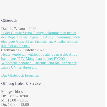
Gästebuch
Daniel
/
7. Januar 2026
In der Classic Vespa Garage bekommt man neben
den Reparaturleistungen, die Andy übernimmt, auch
eine gute Auswahl an Ersatzteilen. Absolut schätze
ich aber auch vor...
Christian
/
17. Oktober 2024
Heute wurde ich wirklich positiv überrascht, Andy
hat meine TÜV Mängel an meiner PX200 in
Windeseile behoben. Anschließend bin ich wieder
zum TÜV gefahren und...
Das Gästebuch besuchen
Öffnung Laden & Service
Mo: geschlossen
Di: 13:00 – 18:00
Mi: 13.00 – 18:00
Do: 13:00 – 18:00