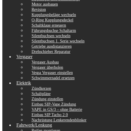
Motor ausbauen
Revision
Kupplungsbeläge wechseln
O-Ring Kupplungsdeckel
Schaltklaue erneuern
Führungsbuchse Schaltarm
Silentbuchsen wechseln
Silentbuchsen 1. Serie wechseln
Getriebe ausdistanzieren
Drehschieber Reparatur
Vergaser
Vergaser Ausbau
Vergaser überholen
Vespa Vergaser einstellen
Schwimmernadel ersetzen
Elektrik
Zündkerzen
Schaltpläne
Zündung einstellen
Einbau SIP-Vape Zündung
VAPE in GS/3 – ohne Batterie
Einbau SIP Tacho 2.0
Nachrüstung Lenkerendenblinker
Fahrwerk/Lenkung
Reifen montieren