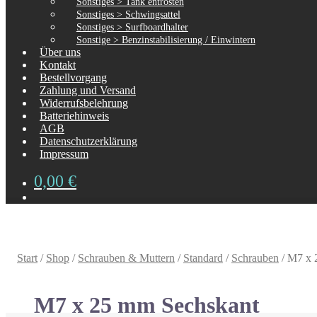
Sonstiges > Tank entrosten
Sonstiges > Schwingsattel
Sonstiges > Surfboardhalter
Sonstige > Benzinstabilisierung / Einwintern
Über uns
Kontakt
Bestellvorgang
Zahlung und Versand
Widerrufsbelehrung
Batteriehinweis
AGB
Datenschutzerklärung
Impressum
0,00
€
Start
/
Shop
/
Schrauben & Muttern
/
Standard
/
Schrauben
/
M7 x 
M7 x 25 mm Sechskant