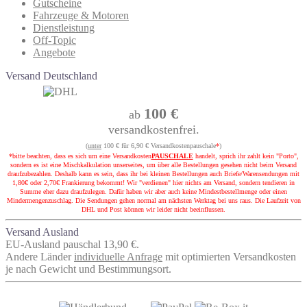
Gutscheine
Fahrzeuge & Motoren
Dienstleistung
Off-Topic
Angebote
Versand Deutschland
100 €
ab
versandkostenfrei.
(
unter
100 € für 6,90 € Versandkostenpauschale
*
)
*bitte beachten, dass es sich um eine Versandkosten
PAUSCHALE
handelt, sprich ihr zahlt kein "Porto",
sondern es ist eine Mischkalkulation unserseites, um über alle Bestellungen gesehen nicht beim Versand
draufzubezahlen. Deshalb kann es sein, dass ihr bei kleinen Bestellungen auch Briefe/Warensendungen mit
1,80€ oder 2,70€ Frankierung bekommt! Wir "verdienen" hier nichts am Versand, sondern tendieren in
Summe eher dazu draufzulegen. Dafür haben wir aber auch keine Mindestbestellmenge oder einen
Mindermengenzuschlag. Die Sendungen gehen normal am nächsten Werktag bei uns raus. Die Laufzeit von
DHL und Post können wir leider nicht beeinflussen.
Versand Ausland
EU-Ausland pauschal 13,90 €.
Andere Länder
individuelle Anfrage
mit optimierten Versandkosten
je nach Gewicht und Bestimmungsort.