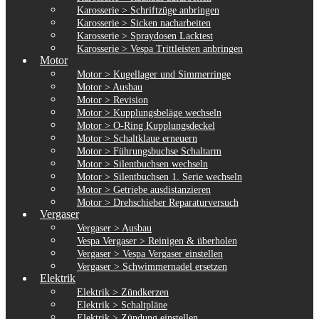
Karosserie > Schriftzüge anbringen
Karosserie > Sicken nacharbeiten
Karosserie > Spraydosen Lacktest
Karosserie > Vespa Trittleisten anbringen
Motor
Motor > Kugellager und Simmerringe
Motor > Ausbau
Motor > Revision
Motor > Kupplungsbeläge wechseln
Motor > O-Ring Kupplungsdeckel
Motor > Schaltklaue erneuern
Motor > Führungsbuchse Schaltarm
Motor > Silentbuchsen wechseln
Motor > Silentbuchsen 1. Serie wechseln
Motor > Getriebe ausdistanzieren
Motor > Drehschieber Reparaturversuch
Vergaser
Vergaser > Ausbau
Vespa Vergaser > Reinigen & überholen
Vergaser > Vespa Vergaser einstellen
Vergaser > Schwimmernadel ersetzen
Elektrik
Elektrik > Zündkerzen
Elektrik > Schaltpläne
Elektrik > Zündung einstellen