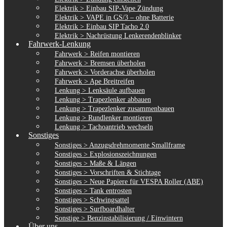
Elektrik > Einbau SIP-Vape Zündung
Elektrik > VAPE in GS/3 – ohne Batterie
Elektrik > Einbau SIP Tacho 2.0
Elektrik > Nachrüstung Lenkerendenblinker
Fahrwerk-Lenkung
Fahrwerk > Reifen montieren
Fahrwerk > Bremsen überholen
Fahrwerk > Vorderachse überholen
Fahrwerk > Ape Breitreifen
Lenkung > Lenksäule aufbauen
Lenkung > Trapezlenker abbauen
Lenkung > Trapezlenker zusammenbauen
Lenkung > Rundlenker montieren
Lenkung > Tachoantrieb wechseln
Sonstiges
Sonstiges > Anzugsdrehmomente Smallframe
Sonstiges > Explosionszeichnungen
Sonstiges > Maße & Längen
Sonstiges > Vorschriften & Stichtage
Sonstiges > Neue Papiere für VESPA Roller (ABE)
Sonstiges > Tank entrosten
Sonstiges > Schwingsattel
Sonstiges > Surfboardhalter
Sonstige > Benzinstabilisierung / Einwintern
Über uns