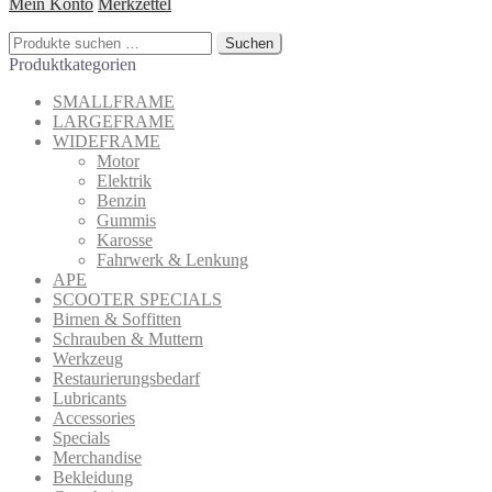
Mein Konto
Merkzettel
Suchen
Suchen
nach:
Produktkategorien
SMALLFRAME
LARGEFRAME
WIDEFRAME
Motor
Elektrik
Benzin
Gummis
Karosse
Fahrwerk & Lenkung
APE
SCOOTER SPECIALS
Birnen & Soffitten
Schrauben & Muttern
Werkzeug
Restaurierungsbedarf
Lubricants
Accessories
Specials
Merchandise
Bekleidung