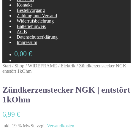
Kontakt
Bestellvorgang
Zahlung und Versand
Widerrufsbelehrung
Batteriehinweis
AGB
Datenschutzerklärung
Impressum
0,00
€
Start
/
Shop
/
WIDEFRAME
/
Elektrik
/
Zündkerzenstecker NGK |
entstört 1kOhm
Zündkerzenstecker NGK | entstört
1kOhm
6,99
€
inkl. 19 % MwSt.
zzgl.
Versandkosten