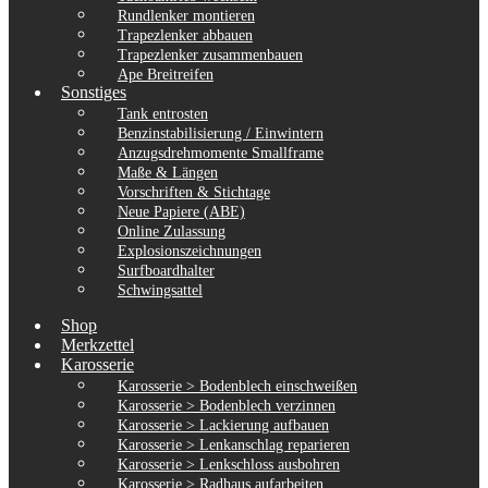
Rundlenker montieren
Trapezlenker abbauen
Trapezlenker zusammenbauen
Ape Breitreifen
Sonstiges
Tank entrosten
Benzinstabilisierung / Einwintern
Anzugsdrehmomente Smallframe
Maße & Längen
Vorschriften & Stichtage
Neue Papiere (ABE)
Online Zulassung
Explosionszeichnungen
Surfboardhalter
Schwingsattel
Shop
Merkzettel
Karosserie
Karosserie > Bodenblech einschweißen
Karosserie > Bodenblech verzinnen
Karosserie > Lackierung aufbauen
Karosserie > Lenkanschlag reparieren
Karosserie > Lenkschloss ausbohren
Karosserie > Radhaus aufarbeiten