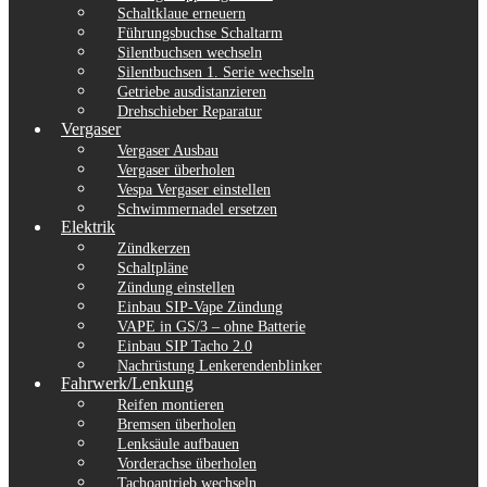
Schaltklaue erneuern
Führungsbuchse Schaltarm
Silentbuchsen wechseln
Silentbuchsen 1. Serie wechseln
Getriebe ausdistanzieren
Drehschieber Reparatur
Vergaser
Vergaser Ausbau
Vergaser überholen
Vespa Vergaser einstellen
Schwimmernadel ersetzen
Elektrik
Zündkerzen
Schaltpläne
Zündung einstellen
Einbau SIP-Vape Zündung
VAPE in GS/3 – ohne Batterie
Einbau SIP Tacho 2.0
Nachrüstung Lenkerendenblinker
Fahrwerk/Lenkung
Reifen montieren
Bremsen überholen
Lenksäule aufbauen
Vorderachse überholen
Tachoantrieb wechseln