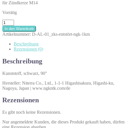
für Zündkerze M14
Vorrätig
Zündkerzenstecker
NGK
In den Warenkorb
|
Artikelnummer:
D-AL-01_zks-entstört-ngk-1km
entstört
1kOhm
Beschreibung
Menge
Rezensionen (0)
Beschreibung
Kunststoff, schwarz, 90°
Hersteller: Niterra Co., Ltd., 1-1-1 Higashisakura, Higashi-ku,
Nagoya, Japan | www.ngkntk.com/de
Rezensionen
Es gibt noch keine Rezensionen.
Nur angemeldete Kunden, die dieses Produkt gekauft haben, dürfen
eine Rezension abgeben.