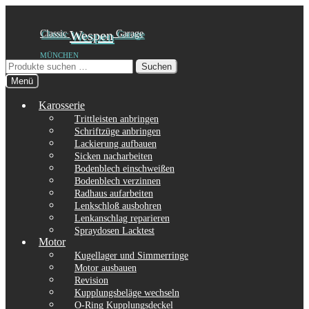
Zur
Zum
Classic
Wespen
Garage
Navigation
Inhalt
MÜNCHEN
springen
springen
Suchen
Suchen
nach:
Menü
Karosserie
Trittleisten anbringen
Schriftzüge anbringen
Lackierung aufbauen
Sicken nacharbeiten
Bodenblech einschweißen
Bodenblech verzinnen
Radhaus aufarbeiten
Lenkschloß ausbohren
Lenkanschlag reparieren
Spraydosen Lacktest
Motor
Kugellager und Simmerringe
Motor ausbauen
Revision
Kupplungsbeläge wechseln
O-Ring Kupplungsdeckel